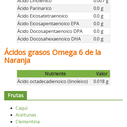
Ácido Linolénico
0.007 g
Ácido Parinarico
0.0 g
Ácido Eicosatetraenoico
0.0 g
Ácido Eicosapentaenoico EPA
0.0 g
Ácido Docosapentaenoico DPA
0.0 g
Ácido Docosahexaenoico DHA
0.0 g
Ácidos grasos Omega 6 de la
Naranja
Nutriente
Valor
Ácido octadecadienoico (linoleico)
0.018 g
Frutas
Caqui
Aceitunas
Clementina