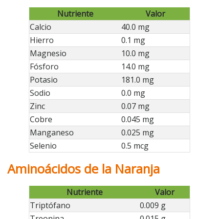
Nutriente
Valor
Calcio
40.0 mg
Hierro
0.1 mg
Magnesio
10.0 mg
Fósforo
14.0 mg
Potasio
181.0 mg
Sodio
0.0 mg
Zinc
0.07 mg
Cobre
0.045 mg
Manganeso
0.025 mg
Selenio
0.5 mcg
Aminoácidos de la Naranja
Nutriente
Valor
Triptófano
0.009 g
Treonina
0.015 g