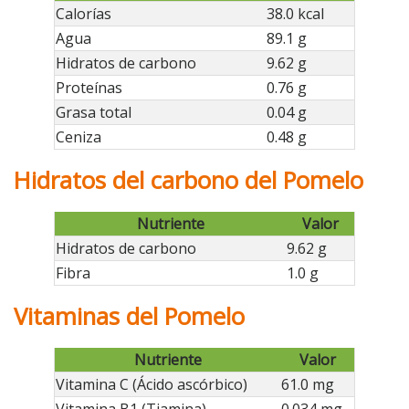
Calorías
38.0 kcal
Agua
89.1 g
Hidratos de carbono
9.62 g
Proteínas
0.76 g
Grasa total
0.04 g
Ceniza
0.48 g
Hidratos del carbono del Pomelo
Nutriente
Valor
Hidratos de carbono
9.62 g
Fibra
1.0 g
Vitaminas del Pomelo
Nutriente
Valor
Vitamina C (Ácido ascórbico)
61.0 mg
Vitamina B1 (Tiamina)
0.034 mg