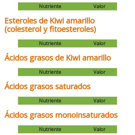
Nutriente
Valor
Esteroles de Kiwi amarillo
(colesterol y fitoesteroles)
Nutriente
Valor
Ácidos grasos de Kiwi amarillo
Nutriente
Valor
Ácidos grasos saturados
Nutriente
Valor
Ácidos grasos monoinsaturados
Nutriente
Valor