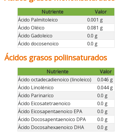
Nutriente
Valor
Ácido Palmitoleico
0.001 g
Ácido Oléico
0.081 g
Ácido Gadoleico
0.0 g
Ácido docosenoico
0.0 g
Ácidos grasos poliinsaturados
Nutriente
Valor
Ácido octadecadienoico (linoleico)
0.046 g
Ácido Linolénico
0.044 g
Ácido Parinarico
0.0 g
Ácido Eicosatetraenoico
0.0 g
Ácido Eicosapentaenoico EPA
0.0 g
Ácido Docosapentaenoico DPA
0.0 g
Ácido Docosahexaenoico DHA
0.0 g