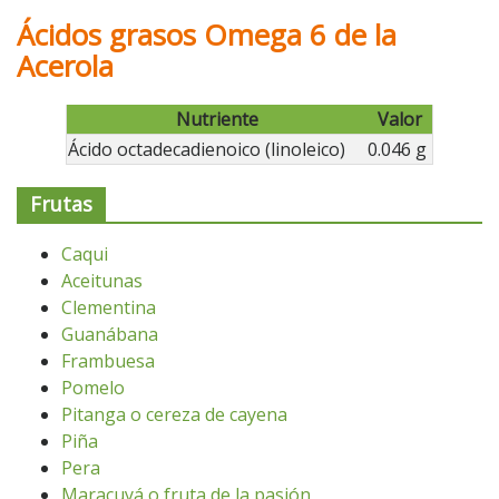
Ácidos grasos Omega 6 de la
Acerola
Nutriente
Valor
Ácido octadecadienoico (linoleico)
0.046 g
Frutas
Caqui
Aceitunas
Clementina
Guanábana
Frambuesa
Pomelo
Pitanga o cereza de cayena
Piña
Pera
Maracuyá o fruta de la pasión