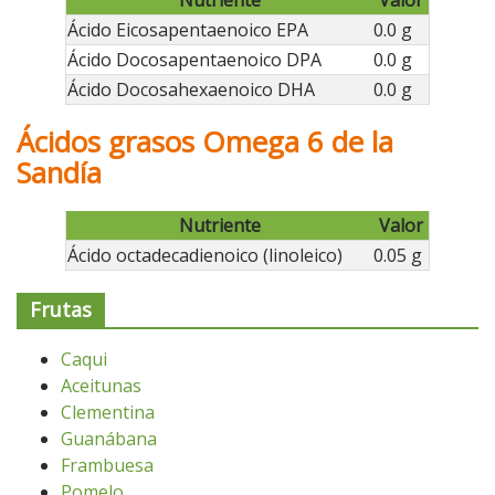
Ácido Eicosapentaenoico EPA
0.0 g
Ácido Docosapentaenoico DPA
0.0 g
Ácido Docosahexaenoico DHA
0.0 g
Ácidos grasos Omega 6 de la
Sandía
Nutriente
Valor
Ácido octadecadienoico (linoleico)
0.05 g
Frutas
Caqui
Aceitunas
Clementina
Guanábana
Frambuesa
Pomelo