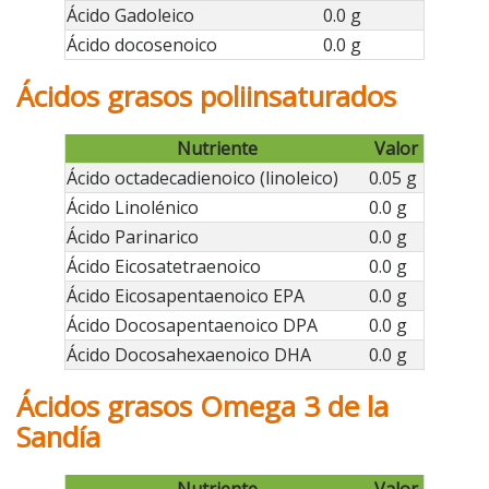
Ácido Gadoleico
0.0 g
Ácido docosenoico
0.0 g
Ácidos grasos poliinsaturados
Nutriente
Valor
Ácido octadecadienoico (linoleico)
0.05 g
Ácido Linolénico
0.0 g
Ácido Parinarico
0.0 g
Ácido Eicosatetraenoico
0.0 g
Ácido Eicosapentaenoico EPA
0.0 g
Ácido Docosapentaenoico DPA
0.0 g
Ácido Docosahexaenoico DHA
0.0 g
Ácidos grasos Omega 3 de la
Sandía
Nutriente
Valor