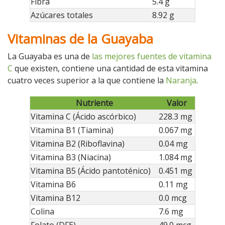
Fibra
5.4 g
Azúcares totales
8.92 g
Vitaminas de la Guayaba
La Guayaba es una de
las mejores fuentes de vitamina
C
que existen, contiene una cantidad de esta vitamina
cuatro veces superior a la que contiene la
Naranja
.
Nutriente
Valor
Vitamina C (Ácido ascórbico)
228.3 mg
Vitamina B1 (Tiamina)
0.067 mg
Vitamina B2 (Riboflavina)
0.04 mg
Vitamina B3 (Niacina)
1.084 mg
Vitamina B5 (Ácido pantoténico)
0.451 mg
Vitamina B6
0.11 mg
Vitamina B12
0.0 mcg
Colina
7.6 mg
Folato (DFE)
49.0 mcg