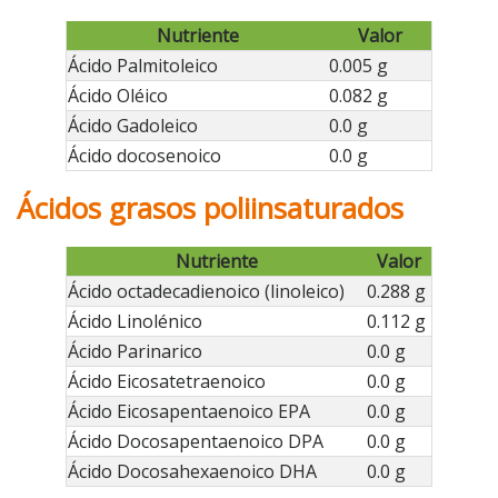
Nutriente
Valor
Ácido Palmitoleico
0.005 g
Ácido Oléico
0.082 g
Ácido Gadoleico
0.0 g
Ácido docosenoico
0.0 g
Ácidos grasos poliinsaturados
Nutriente
Valor
Ácido octadecadienoico (linoleico)
0.288 g
Ácido Linolénico
0.112 g
Ácido Parinarico
0.0 g
Ácido Eicosatetraenoico
0.0 g
Ácido Eicosapentaenoico EPA
0.0 g
Ácido Docosapentaenoico DPA
0.0 g
Ácido Docosahexaenoico DHA
0.0 g