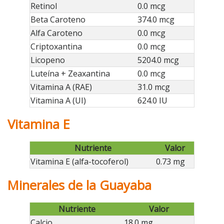
Retinol
0.0 mcg
Beta Caroteno
374.0 mcg
Alfa Caroteno
0.0 mcg
Criptoxantina
0.0 mcg
Licopeno
5204.0 mcg
Luteína + Zeaxantina
0.0 mcg
Vitamina A (RAE)
31.0 mcg
Vitamina A (UI)
624.0 IU
Vitamina E
Nutriente
Valor
Vitamina E (alfa-tocoferol)
0.73 mg
Minerales de la Guayaba
Nutriente
Valor
Calcio
18.0 mg