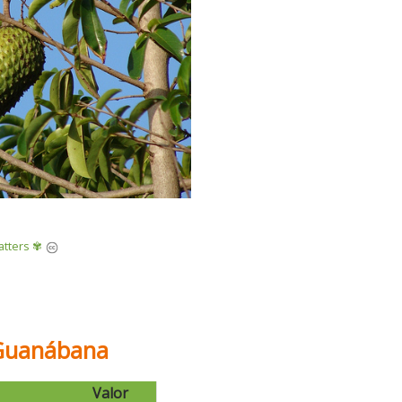
atters ✾
a Guanábana
Valor