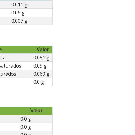
0.011 g
0.06 g
0.007 g
e
Valor
os
0.051 g
saturados
0.09 g
turados
0.069 g
0.0 g
Valor
0.0 g
0.0 g