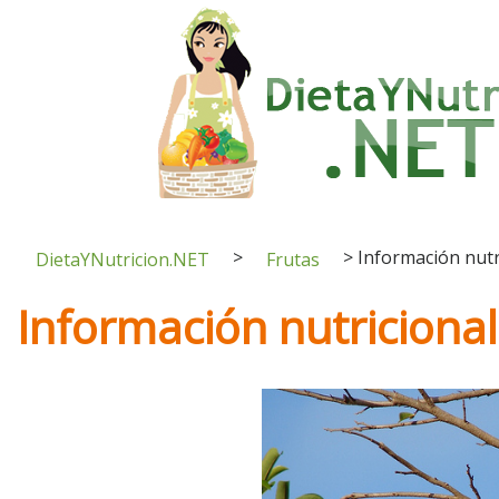
>
>
Información nutr
DietaYNutricion.NET
Frutas
Información nutriciona