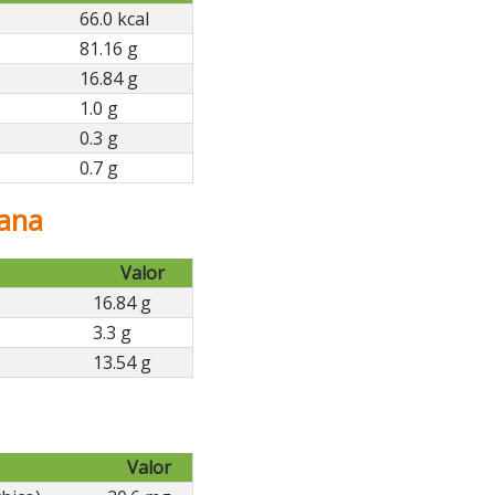
66.0 kcal
81.16 g
16.84 g
1.0 g
0.3 g
0.7 g
bana
Valor
16.84 g
3.3 g
13.54 g
Valor