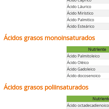
Ácido Cáprico
Ácido Láurico
Ácido Mirístico
Ácido Palmitico
Ácido Esteárico
Ácidos grasos monoinsaturados
Nutriente
Ácido Palmitoleico
Ácido Oléico
Ácido Gadoleico
Ácido docosenoico
Ácidos grasos poliinsaturados
Nutrient
Ácido octadecadienoico 