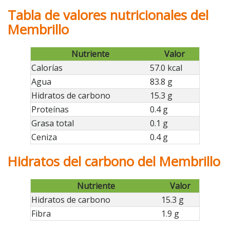
Tabla de valores nutricionales del
Membrillo
Nutriente
Valor
Calorías
57.0 kcal
Agua
83.8 g
Hidratos de carbono
15.3 g
Proteínas
0.4 g
Grasa total
0.1 g
Ceniza
0.4 g
Hidratos del carbono del Membrillo
Nutriente
Valor
Hidratos de carbono
15.3 g
Fibra
1.9 g