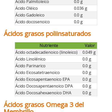
Ácido Palmitoleico
0.0 g
Ácido Oléico
0.036 g
Ácido Gadoleico
0.0 g
Ácido docosenoico
0.0 g
Ácidos grasos poliinsaturados
Nutriente
Valor
Ácido octadecadienoico (linoleico)
0.049 g
Ácido Linolénico
0.0 g
Ácido Parinarico
0.0 g
Ácido Eicosatetraenoico
0.0 g
Ácido Eicosapentaenoico EPA
0.0 g
Ácido Docosapentaenoico DPA
0.0 g
Ácido Docosahexaenoico DHA
0.0 g
Ácidos grasos Omega 3 del
Membrillo