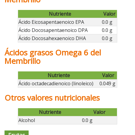
Nutriente
Valor
Ácido Eicosapentaenoico EPA
0.0 g
Ácido Docosapentaenoico DPA
0.0 g
Ácido Docosahexaenoico DHA
0.0 g
Ácidos grasos Omega 6 del
Membrillo
Nutriente
Valor
Ácido octadecadienoico (linoleico)
0.049 g
Otros valores nutricionales
Nutriente
Valor
Alcohol
0.0 g
Frutas