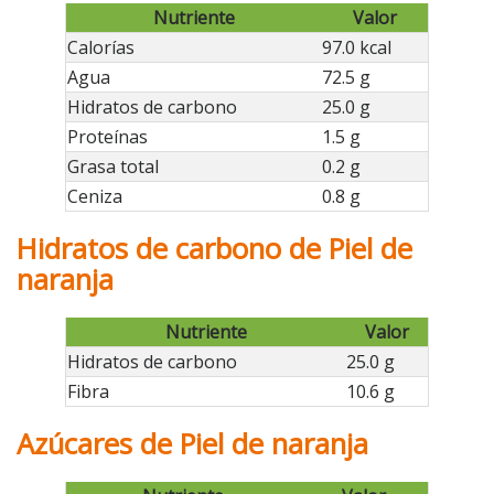
Nutriente
Valor
Calorías
97.0 kcal
Agua
72.5 g
Hidratos de carbono
25.0 g
Proteínas
1.5 g
Grasa total
0.2 g
Ceniza
0.8 g
Hidratos de carbono de Piel de
naranja
Nutriente
Valor
Hidratos de carbono
25.0 g
Fibra
10.6 g
Azúcares de Piel de naranja