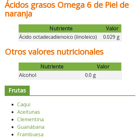
Ácidos grasos Omega 6 de Piel de
naranja
Nutriente
Valor
Ácido octadecadienoico (linoleico)
0.029 g
Otros valores nutricionales
Nutriente
Valor
Alcohol
0.0 g
Frutas
Caqui
Aceitunas
Clementina
Guanábana
Frambuesa