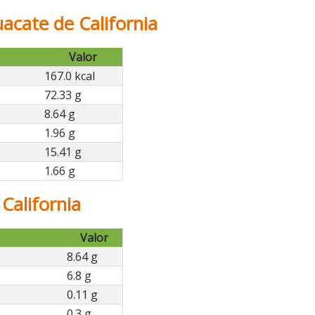
uacate de California
Valor
167.0 kcal
72.33 g
8.64 g
1.96 g
15.41 g
1.66 g
California
Valor
8.64 g
6.8 g
0.11 g
0.3 g