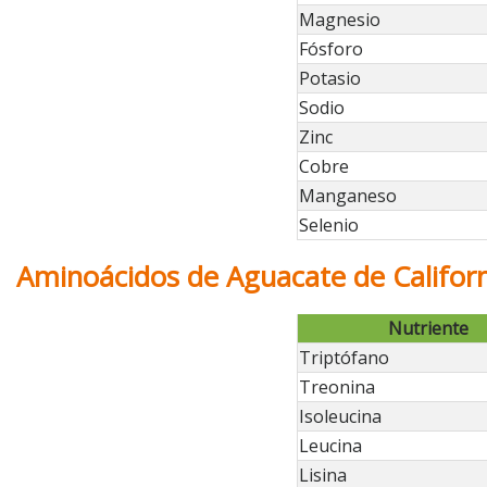
Magnesio
Fósforo
Potasio
Sodio
Zinc
Cobre
Manganeso
Selenio
Aminoácidos de Aguacate de Califor
Nutriente
Triptófano
Treonina
Isoleucina
Leucina
Lisina