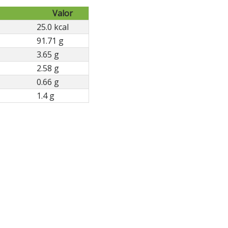
Valor
25.0 kcal
91.71 g
3.65 g
2.58 g
0.66 g
1.4 g