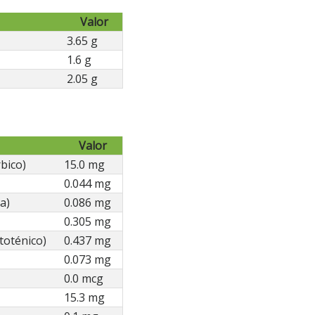
Valor
3.65 g
1.6 g
2.05 g
Valor
bico)
15.0 mg
0.044 mg
a)
0.086 mg
0.305 mg
toténico)
0.437 mg
0.073 mg
0.0 mcg
15.3 mg