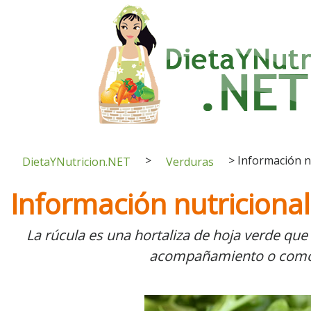
>
>
Información nu
DietaYNutricion.NET
Verduras
Información nutricional
La rúcula es una hortaliza de hoja verde qu
acompañamiento o como u