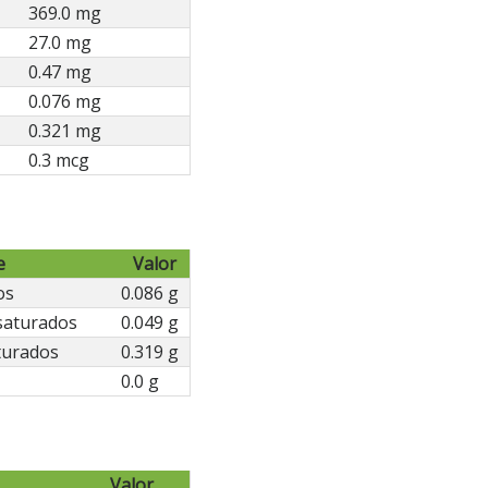
369.0 mg
27.0 mg
0.47 mg
0.076 mg
0.321 mg
0.3 mcg
e
Valor
os
0.086 g
saturados
0.049 g
turados
0.319 g
0.0 g
Valor