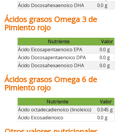
Ácido Docosahexaenoico DHA
0.0 g
Ácidos grasos Omega 3 de
Pimiento rojo
Nutriente
Valor
Ácido Eicosapentaenoico EPA
0.0 g
Ácido Docosapentaenoico DPA
0.0 g
Ácido Docosahexaenoico DHA
0.0 g
Ácidos grasos Omega 6 de
Pimiento rojo
Nutriente
Valor
Ácido octadecadienoico (linoleico)
0.045 g
Ácido Eicosadienoico
0.0 g
Otros valores nutricionales