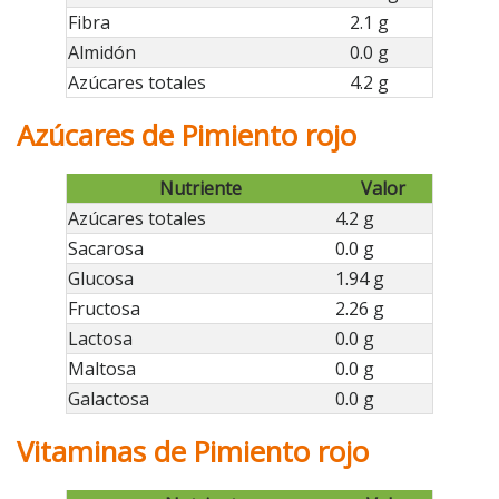
Fibra
2.1 g
Almidón
0.0 g
Azúcares totales
4.2 g
Azúcares de Pimiento rojo
Nutriente
Valor
Azúcares totales
4.2 g
Sacarosa
0.0 g
Glucosa
1.94 g
Fructosa
2.26 g
Lactosa
0.0 g
Maltosa
0.0 g
Galactosa
0.0 g
Vitaminas de Pimiento rojo