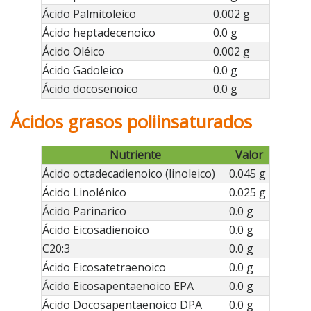
Ácido Palmitoleico
0.002 g
Ácido heptadecenoico
0.0 g
Ácido Oléico
0.002 g
Ácido Gadoleico
0.0 g
Ácido docosenoico
0.0 g
Ácidos grasos poliinsaturados
Nutriente
Valor
Ácido octadecadienoico (linoleico)
0.045 g
Ácido Linolénico
0.025 g
Ácido Parinarico
0.0 g
Ácido Eicosadienoico
0.0 g
C20:3
0.0 g
Ácido Eicosatetraenoico
0.0 g
Ácido Eicosapentaenoico EPA
0.0 g
Ácido Docosapentaenoico DPA
0.0 g