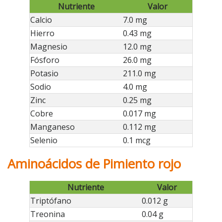
Nutriente
Valor
Calcio
7.0 mg
Hierro
0.43 mg
Magnesio
12.0 mg
Fósforo
26.0 mg
Potasio
211.0 mg
Sodio
4.0 mg
Zinc
0.25 mg
Cobre
0.017 mg
Manganeso
0.112 mg
Selenio
0.1 mcg
Aminoácidos de Pimiento rojo
Nutriente
Valor
Triptófano
0.012 g
Treonina
0.04 g