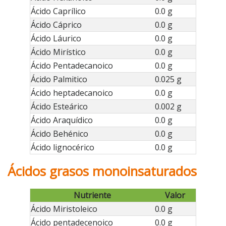
Ácido Caprílico
0.0 g
Ácido Cáprico
0.0 g
Ácido Láurico
0.0 g
Ácido Mirístico
0.0 g
Ácido Pentadecanoico
0.0 g
Ácido Palmitico
0.025 g
Ácido heptadecanoico
0.0 g
Ácido Esteárico
0.002 g
Ácido Araquídico
0.0 g
Ácido Behénico
0.0 g
Ácido lignocérico
0.0 g
Ácidos grasos monoinsaturados
Nutriente
Valor
Ácido Miristoleico
0.0 g
Ácido pentadecenoico
0.0 g