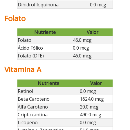
Dihidrofiloquinona
0.0 mcg
Folato
Nutriente
Valor
Folato
46.0 mcg
Ácido Fólico
0.0 mcg
Folato (DFE)
46.0 mcg
Vitamina A
Nutriente
Valor
Retinol
0.0 mcg
Beta Caroteno
1624.0 mcg
Alfa Caroteno
20.0 mcg
Criptoxantina
490.0 mcg
Licopeno
0.0 mcg