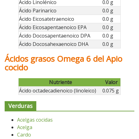
Ácido Linolénico
0.0 g
Ácido Parinarico
0.0 g
Ácido Eicosatetraenoico
0.0 g
Ácido Eicosapentaenoico EPA
0.0 g
Ácido Docosapentaenoico DPA
0.0 g
Ácido Docosahexaenoico DHA
0.0 g
Ácidos grasos Omega 6 del Apio
cocido
Nutriente
Valor
Ácido octadecadienoico (linoleico)
0.075 g
Verduras
Acelgas cocidas
Acelga
Cardo