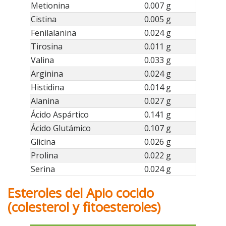
Metionina
0.007 g
Cistina
0.005 g
Fenilalanina
0.024 g
Tirosina
0.011 g
Valina
0.033 g
Arginina
0.024 g
Histidina
0.014 g
Alanina
0.027 g
Ácido Aspártico
0.141 g
Ácido Glutámico
0.107 g
Glicina
0.026 g
Prolina
0.022 g
Serina
0.024 g
Esteroles del Apio cocido
(colesterol y fitoesteroles)