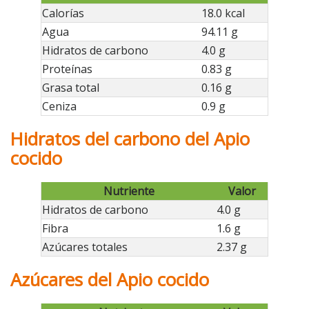
Calorías
18.0 kcal
Agua
94.11 g
Hidratos de carbono
4.0 g
Proteínas
0.83 g
Grasa total
0.16 g
Ceniza
0.9 g
Hidratos del carbono del Apio
cocido
Nutriente
Valor
Hidratos de carbono
4.0 g
Fibra
1.6 g
Azúcares totales
2.37 g
Azúcares del Apio cocido