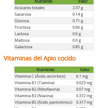
Nutriente
Valor
Azúcares totales
2.37 g
Sacarosa
0.14 g
Glucosa
0.71 g
Fructosa
0.66 g
Lactosa
0.0 g
Maltosa
0.0 g
Galactosa
0.85 g
Vitaminas del Apio cocido
Nutriente
Valor
Vitamina C (Ácido ascórbico)
6.1 mg
Vitamina B1 (Tiamina)
0.023 mg
Vitamina B2 (Riboflavina)
0.07 mg
Vitamina B3 (Niacina)
0.372 mg
Vitamina B5 (Ácido pantoténico)
0.317 mg