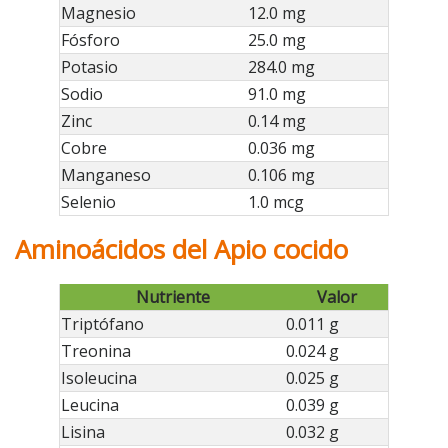
Magnesio
12.0 mg
Fósforo
25.0 mg
Potasio
284.0 mg
Sodio
91.0 mg
Zinc
0.14 mg
Cobre
0.036 mg
Manganeso
0.106 mg
Selenio
1.0 mcg
Aminoácidos del Apio cocido
Nutriente
Valor
Triptófano
0.011 g
Treonina
0.024 g
Isoleucina
0.025 g
Leucina
0.039 g
Lisina
0.032 g