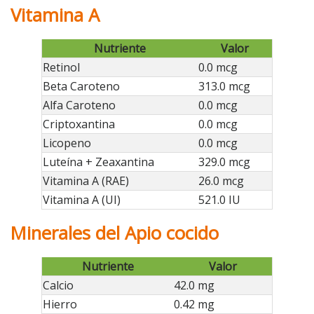
Vitamina A
Nutriente
Valor
Retinol
0.0 mcg
Beta Caroteno
313.0 mcg
Alfa Caroteno
0.0 mcg
Criptoxantina
0.0 mcg
Licopeno
0.0 mcg
Luteína + Zeaxantina
329.0 mcg
Vitamina A (RAE)
26.0 mcg
Vitamina A (UI)
521.0 IU
Minerales del Apio cocido
Nutriente
Valor
Calcio
42.0 mg
Hierro
0.42 mg