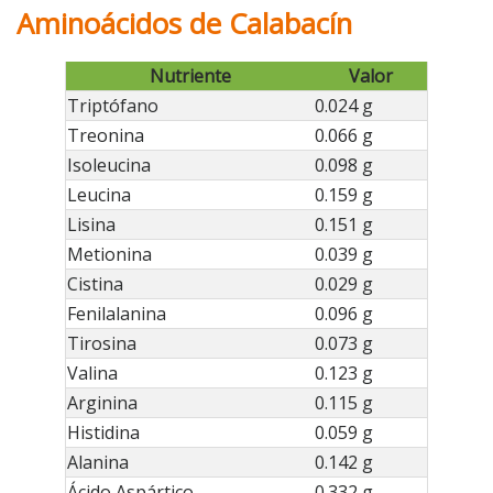
Aminoácidos de Calabacín
Nutriente
Valor
Triptófano
0.024 g
Treonina
0.066 g
Isoleucina
0.098 g
Leucina
0.159 g
Lisina
0.151 g
Metionina
0.039 g
Cistina
0.029 g
Fenilalanina
0.096 g
Tirosina
0.073 g
Valina
0.123 g
Arginina
0.115 g
Histidina
0.059 g
Alanina
0.142 g
Ácido Aspártico
0.332 g