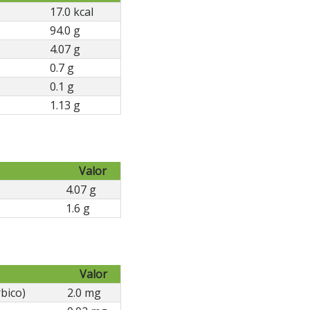
17.0 kcal
94.0 g
4.07 g
0.7 g
0.1 g
1.13 g
Valor
4.07 g
1.6 g
Valor
bico)
2.0 mg