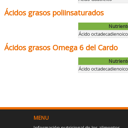
Ácidos grasos poliinsaturados
Nutrient
Ácido octadecadienoico 
Ácidos grasos Omega 6 del Cardo
Nutrient
Ácido octadecadienoico 
MENU
Información nutricional de los alimentos