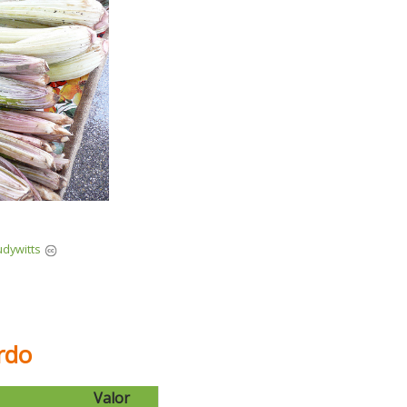
udywitts
rdo
Valor