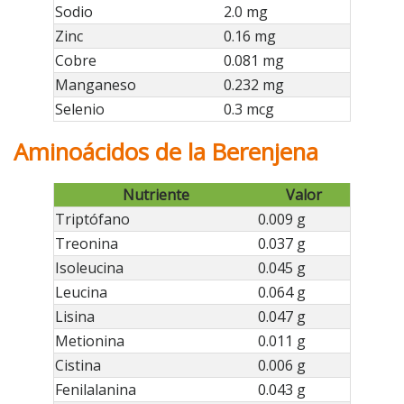
Sodio
2.0 mg
Zinc
0.16 mg
Cobre
0.081 mg
Manganeso
0.232 mg
Selenio
0.3 mcg
Aminoácidos de la Berenjena
Nutriente
Valor
Triptófano
0.009 g
Treonina
0.037 g
Isoleucina
0.045 g
Leucina
0.064 g
Lisina
0.047 g
Metionina
0.011 g
Cistina
0.006 g
Fenilalanina
0.043 g