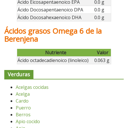
Ácido Eicosapentaenoico EPA
0.0 g
Ácido Docosapentaenoico DPA
0.0 g
Ácido Docosahexaenoico DHA
0.0 g
Ácidos grasos Omega 6 de la
Berenjena
Nutriente
Valor
Ácido octadecadienoico (linoleico)
0.063 g
Verduras
Acelgas cocidas
Acelga
Cardo
Puerro
Berros
Apio cocido