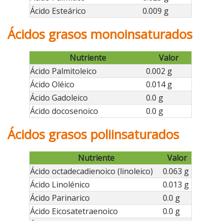
Ácido Esteárico
0.009 g
Ácidos grasos monoinsaturados
Nutriente
Valor
Ácido Palmitoleico
0.002 g
Ácido Oléico
0.014 g
Ácido Gadoleico
0.0 g
Ácido docosenoico
0.0 g
Ácidos grasos poliinsaturados
Nutriente
Valor
Ácido octadecadienoico (linoleico)
0.063 g
Ácido Linolénico
0.013 g
Ácido Parinarico
0.0 g
Ácido Eicosatetraenoico
0.0 g