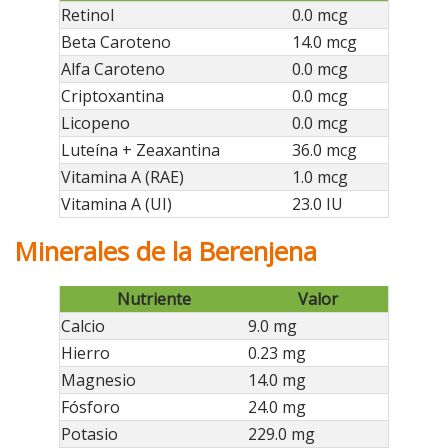
Retinol
0.0 mcg
Beta Caroteno
14.0 mcg
Alfa Caroteno
0.0 mcg
Criptoxantina
0.0 mcg
Licopeno
0.0 mcg
Luteína + Zeaxantina
36.0 mcg
Vitamina A (RAE)
1.0 mcg
Vitamina A (UI)
23.0 IU
Minerales de la Berenjena
Nutriente
Valor
Calcio
9.0 mg
Hierro
0.23 mg
Magnesio
14.0 mg
Fósforo
24.0 mg
Potasio
229.0 mg