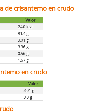
ja de crisantemo en crudo
Valor
24.0 kcal
91.4 g
3.01 g
3.36 g
0.56 g
1.67 g
santemo en crudo
Valor
3.01 g
3.0 g
crudo