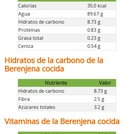
Calorías
35.0 kcal
Agua
89.67 g
Hidratos de carbono
8.73 g
Proteínas
0.83 g
Grasa total
0.23 g
Ceniza
0.54 g
Hidratos de la carbono de la
Berenjena cocida
Nutriente
Valor
Hidratos de carbono
8.73 g
Fibra
2.5 g
Azúcares totales
3.2 g
Vitaminas de la Berenjena cocida