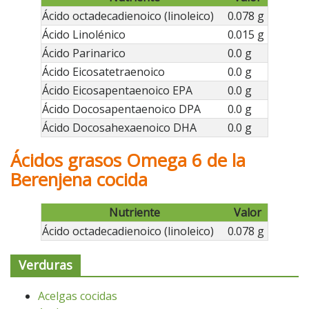
Ácido octadecadienoico (linoleico)
0.078 g
Ácido Linolénico
0.015 g
Ácido Parinarico
0.0 g
Ácido Eicosatetraenoico
0.0 g
Ácido Eicosapentaenoico EPA
0.0 g
Ácido Docosapentaenoico DPA
0.0 g
Ácido Docosahexaenoico DHA
0.0 g
Ácidos grasos Omega 6 de la
Berenjena cocida
Nutriente
Valor
Ácido octadecadienoico (linoleico)
0.078 g
Verduras
Acelgas cocidas