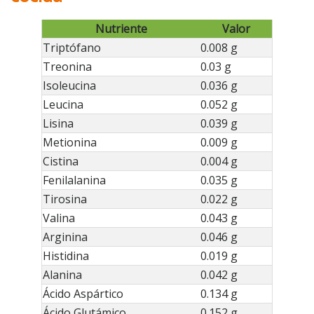
Nutriente
Valor
Triptófano
0.008 g
Treonina
0.03 g
Isoleucina
0.036 g
Leucina
0.052 g
Lisina
0.039 g
Metionina
0.009 g
Cistina
0.004 g
Fenilalanina
0.035 g
Tirosina
0.022 g
Valina
0.043 g
Arginina
0.046 g
Histidina
0.019 g
Alanina
0.042 g
Ácido Aspártico
0.134 g
Ácido Glutámico
0.152 g