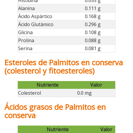
Histidina
0.055 g
Alanina
0.111 g
Ácido Aspártico
0.168 g
Ácido Glutámico
0.296 g
Glicina
0.108 g
Prolina
0.088 g
Serina
0.081 g
Esteroles de Palmitos en conserva
(colesterol y fitoesteroles)
Nutriente
Valor
Colesterol
0.0 mg
Ácidos grasos de Palmitos en
conserva
Nutriente
Valor