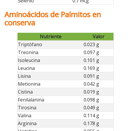
Selenio
0.7 mcg
Aminoácidos de Palmitos en
conserva
Nutriente
Valor
Triptófano
0.023 g
Treonina
0.097 g
Isoleucina
0.101 g
Leucina
0.169 g
Lisina
0.091 g
Metionina
0.042 g
Cistina
0.019 g
Fenilalanina
0.098 g
Tirosina
0.049 g
Valina
0.114 g
Arginina
0.178 g