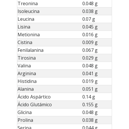
Treonina
0.048 g
Isoleucina
0.038 g
Leucina
0.07 g
Lisina
0.045 g
Metionina
0.016 g
Cistina
0.009 g
Fenilalanina
0.067 g
Tirosina
0.029 g
Valina
0.048 g
Arginina
0.041 g
Histidina
0.019 g
Alanina
0.051 g
Ácido Aspártico
0.14 g
Ácido Glutámico
0.155 g
Glicina
0.048 g
Prolina
0.038 g
Serina
0.044 g