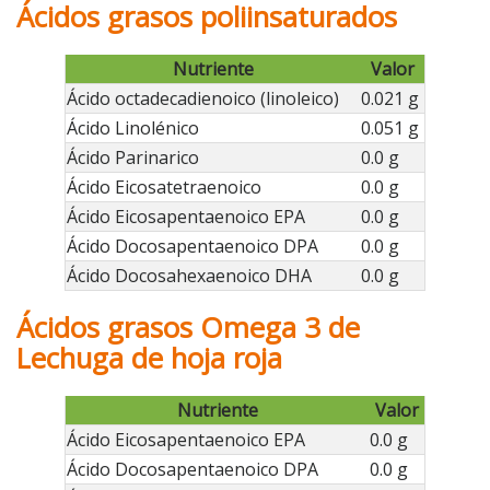
Ácidos grasos poliinsaturados
Nutriente
Valor
Ácido octadecadienoico (linoleico)
0.021 g
Ácido Linolénico
0.051 g
Ácido Parinarico
0.0 g
Ácido Eicosatetraenoico
0.0 g
Ácido Eicosapentaenoico EPA
0.0 g
Ácido Docosapentaenoico DPA
0.0 g
Ácido Docosahexaenoico DHA
0.0 g
Ácidos grasos Omega 3 de
Lechuga de hoja roja
Nutriente
Valor
Ácido Eicosapentaenoico EPA
0.0 g
Ácido Docosapentaenoico DPA
0.0 g