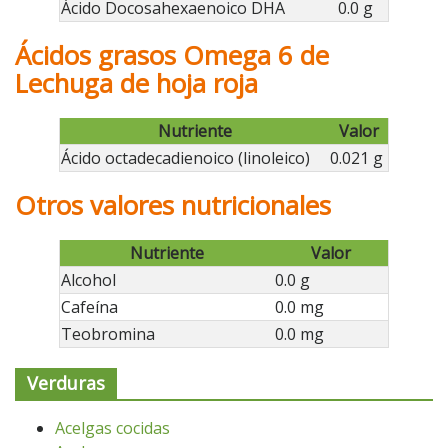
Ácido Docosahexaenoico DHA
0.0 g
Ácidos grasos Omega 6 de
Lechuga de hoja roja
Nutriente
Valor
Ácido octadecadienoico (linoleico)
0.021 g
Otros valores nutricionales
Nutriente
Valor
Alcohol
0.0 g
Cafeína
0.0 mg
Teobromina
0.0 mg
Verduras
Acelgas cocidas