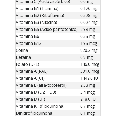
Vitamina C (Ácido ascórbico)
0.0 mg
Vitamina B1 (Tiamina)
0.176 mg
Vitamina B2 (Riboflavina)
0.528 mg
Vitamina B3 (Niacina)
0.024 mg
Vitamina B5 (Ácido pantoténico)
2.99 mg
Vitamina B6
0.35 mg
Vitamina B12
1.95 mcg
Colina
820.2 mg
Betaína
0.9 mg
Folato (DFE)
146.0 mcg
Vitamina A (RAE)
381.0 mcg
Vitamina A (UI)
1442.0 IU
Vitamina E (alfa-tocoferol)
2.58 mg
Vitamina D (D2 + D3)
5.4 mcg
Vitamina D (UI)
218.0 IU
Vitamina K1 (filoquinona)
0.7 mcg
Dihidrofiloquinona
0.1 mcg