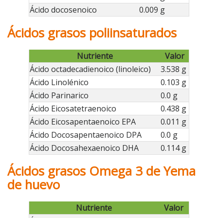
Ácido docosenoico
0.009 g
Ácidos grasos poliinsaturados
Nutriente
Valor
Ácido octadecadienoico (linoleico)
3.538 g
Ácido Linolénico
0.103 g
Ácido Parinarico
0.0 g
Ácido Eicosatetraenoico
0.438 g
Ácido Eicosapentaenoico EPA
0.011 g
Ácido Docosapentaenoico DPA
0.0 g
Ácido Docosahexaenoico DHA
0.114 g
Ácidos grasos Omega 3 de Yema
de huevo
Nutriente
Valor