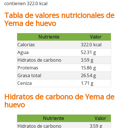
contienen 322.0 kcal
Tabla de valores nutricionales de
Yema de huevo
Nutriente
Valor
Calorías
322.0 kcal
Agua
52.31 g
Hidratos de carbono
3.59 g
Proteínas
15.86 g
Grasa total
26.54 g
Ceniza
1.71 g
Hidratos de carbono de Yema de
huevo
Nutriente
Valor
Hidratos de carbono
3.59 g