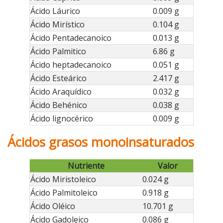
Ácido Láurico
0.009 g
Ácido Mirístico
0.104 g
Ácido Pentadecanoico
0.013 g
Ácido Palmitico
6.86 g
Ácido heptadecanoico
0.051 g
Ácido Esteárico
2.417 g
Ácido Araquídico
0.032 g
Ácido Behénico
0.038 g
Ácido lignocérico
0.009 g
Ácidos grasos monoinsaturados
Nutriente
Valor
Ácido Miristoleico
0.024 g
Ácido Palmitoleico
0.918 g
Ácido Oléico
10.701 g
Ácido Gadoleico
0.086 g