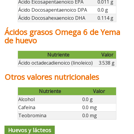
Ácido Eicosapentaenoico EPA
0.011 g
Ácido Docosapentaenoico DPA
0.0 g
Ácido Docosahexaenoico DHA
0.114 g
Ácidos grasos Omega 6 de Yema
de huevo
Nutriente
Valor
Ácido octadecadienoico (linoleico)
3.538 g
Otros valores nutricionales
Nutriente
Valor
Alcohol
0.0 g
Cafeína
0.0 mg
Teobromina
0.0 mg
Huevos y lácteos