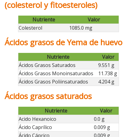
(colesterol y fitoesteroles)
Nutriente
Valor
Colesterol
1085.0 mg
Ácidos grasos de Yema de huevo
Nutriente
Valor
Ácidos Grasos Saturados
9.551 g
Ácidos Grasos Monoinsaturados
11.738 g
Ácidos Grasos Poliinsaturados
4.204 g
Ácidos grasos saturados
Nutriente
Valor
Acido Hexanoico
0.0 g
Ácido Caprílico
0.009 g
Ácido Cáprico
0.009 g