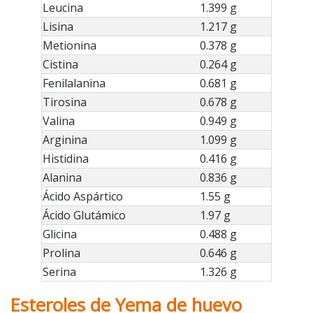
Leucina
1.399 g
Lisina
1.217 g
Metionina
0.378 g
Cistina
0.264 g
Fenilalanina
0.681 g
Tirosina
0.678 g
Valina
0.949 g
Arginina
1.099 g
Histidina
0.416 g
Alanina
0.836 g
Ácido Aspártico
1.55 g
Ácido Glutámico
1.97 g
Glicina
0.488 g
Prolina
0.646 g
Serina
1.326 g
Esteroles de Yema de huevo