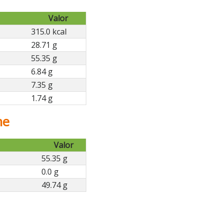
Valor
315.0 kcal
28.71 g
55.35 g
6.84 g
7.35 g
1.74 g
he
Valor
55.35 g
0.0 g
49.74 g