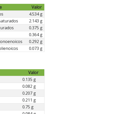
e
Valor
os
4.534 g
saturados
2.143 g
turados
0.375 g
0.364 g
Monoenoicos
0.292 g
olienoicos
0.073 g
Valor
0.135 g
0.082 g
0.207 g
0.211 g
0.75 g
0.084 g