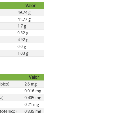
Valor
49.74 g
41.77 g
1.7 g
0.32 g
4.92 g
0.0 g
1.03 g
Valor
bico)
2.6 mg
0.016 mg
a)
0.405 mg
0.21 mg
toténico)
0.835 mg