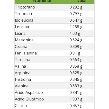
Nutriente
Valor
Triptófano
0.282 g
Treonina
0.797 g
Isoleucina
0.647 g
Leucina
1.188 g
Lisina
1.03 g
Metionina
0.624 g
Cistina
0.309 g
Fenilalanina
0.91 g
Tirosina
0.664 g
Valina
0.958 g
Arginina
0.828 g
Histidina
0.346 g
Alanina
0.683 g
Ácido Aspártico
0.841 g
Ácido Glutámico
1.937 g
Glicina
0.457 g