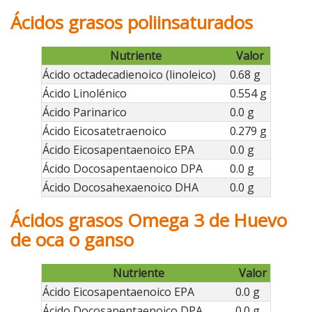
Ácidos grasos poliinsaturados
Nutriente
Valor
Ácido octadecadienoico (linoleico)
0.68 g
Ácido Linolénico
0.554 g
Ácido Parinarico
0.0 g
Ácido Eicosatetraenoico
0.279 g
Ácido Eicosapentaenoico EPA
0.0 g
Ácido Docosapentaenoico DPA
0.0 g
Ácido Docosahexaenoico DHA
0.0 g
Ácidos grasos Omega 3 de Huevo
de oca o ganso
Nutriente
Valor
Ácido Eicosapentaenoico EPA
0.0 g
Ácido Docosapentaenoico DPA
0.0 g