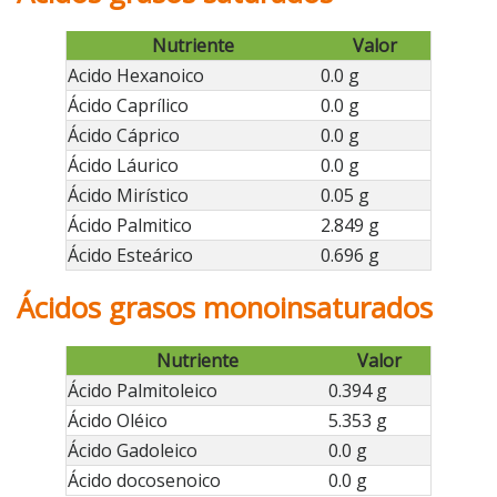
Nutriente
Valor
Acido Hexanoico
0.0 g
Ácido Caprílico
0.0 g
Ácido Cáprico
0.0 g
Ácido Láurico
0.0 g
Ácido Mirístico
0.05 g
Ácido Palmitico
2.849 g
Ácido Esteárico
0.696 g
Ácidos grasos monoinsaturados
Nutriente
Valor
Ácido Palmitoleico
0.394 g
Ácido Oléico
5.353 g
Ácido Gadoleico
0.0 g
Ácido docosenoico
0.0 g