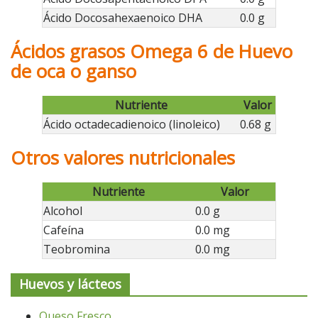
Ácido Docosahexaenoico DHA
0.0 g
Ácidos grasos Omega 6 de Huevo
de oca o ganso
Nutriente
Valor
Ácido octadecadienoico (linoleico)
0.68 g
Otros valores nutricionales
Nutriente
Valor
Alcohol
0.0 g
Cafeína
0.0 mg
Teobromina
0.0 mg
Huevos y lácteos
Queso Fresco