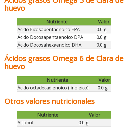
Ácidos grasos Omega 3 de Clara de
huevo
Nutriente
Valor
Ácido Eicosapentaenoico EPA
0.0 g
Ácido Docosapentaenoico DPA
0.0 g
Ácido Docosahexaenoico DHA
0.0 g
Ácidos grasos Omega 6 de Clara de
huevo
Nutriente
Valor
Ácido octadecadienoico (linoleico)
0.0 g
Otros valores nutricionales
Nutriente
Valor
Alcohol
0.0 g