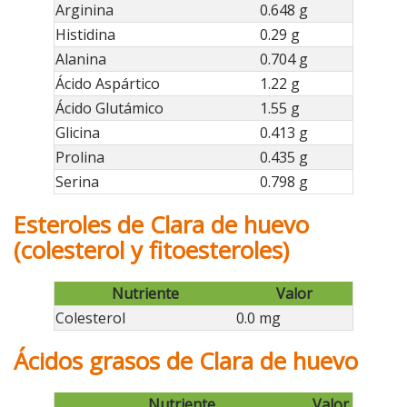
Arginina
0.648 g
Histidina
0.29 g
Alanina
0.704 g
Ácido Aspártico
1.22 g
Ácido Glutámico
1.55 g
Glicina
0.413 g
Prolina
0.435 g
Serina
0.798 g
Esteroles de Clara de huevo
(colesterol y fitoesteroles)
Nutriente
Valor
Colesterol
0.0 mg
Ácidos grasos de Clara de huevo
Nutriente
Valor