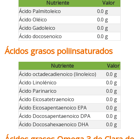
Nutriente
Valor
Ácido Palmitoleico
0.0 g
Ácido Oléico
0.0 g
Ácido Gadoleico
0.0 g
Ácido docosenoico
0.0 g
Ácidos grasos poliinsaturados
Nutriente
Valor
Ácido octadecadienoico (linoleico)
0.0 g
Ácido Linolénico
0.0 g
Ácido Parinarico
0.0 g
Ácido Eicosatetraenoico
0.0 g
Ácido Eicosapentaenoico EPA
0.0 g
Ácido Docosapentaenoico DPA
0.0 g
Ácido Docosahexaenoico DHA
0.0 g