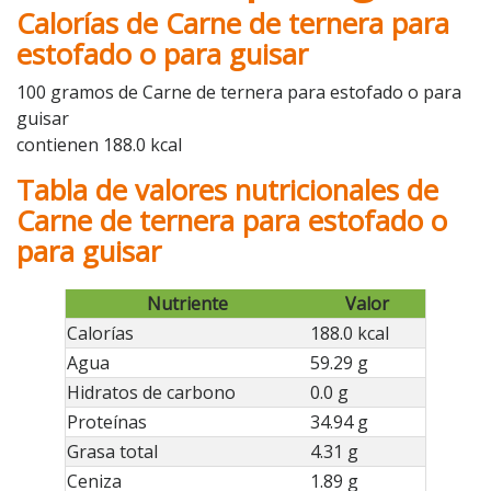
Calorías de Carne de ternera para
estofado o para guisar
100 gramos de Carne de ternera para estofado o para
guisar
contienen 188.0 kcal
Tabla de valores nutricionales de
Carne de ternera para estofado o
para guisar
Nutriente
Valor
Calorías
188.0 kcal
Agua
59.29 g
Hidratos de carbono
0.0 g
Proteínas
34.94 g
Grasa total
4.31 g
Ceniza
1.89 g