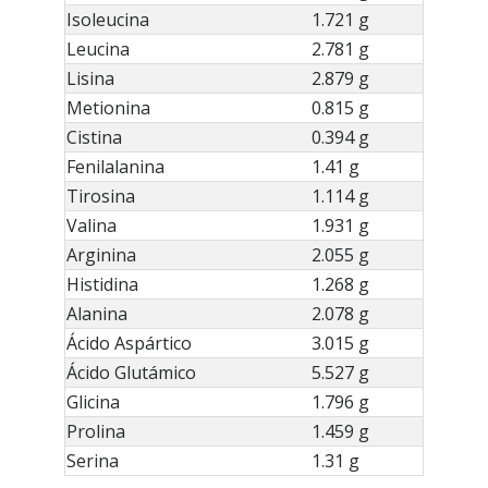
Isoleucina
1.721 g
Leucina
2.781 g
Lisina
2.879 g
Metionina
0.815 g
Cistina
0.394 g
Fenilalanina
1.41 g
Tirosina
1.114 g
Valina
1.931 g
Arginina
2.055 g
Histidina
1.268 g
Alanina
2.078 g
Ácido Aspártico
3.015 g
Ácido Glutámico
5.527 g
Glicina
1.796 g
Prolina
1.459 g
Serina
1.31 g