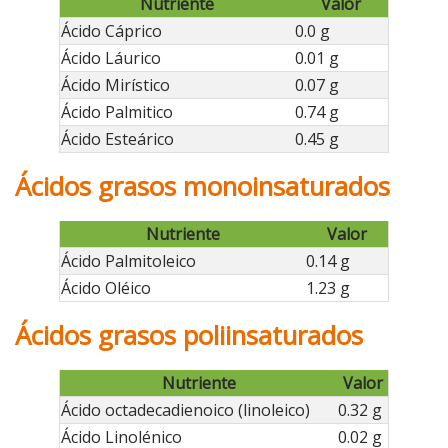
Nutriente
Valor
Ácido Cáprico
0.0 g
Ácido Láurico
0.01 g
Ácido Mirístico
0.07 g
Ácido Palmitico
0.74 g
Ácido Esteárico
0.45 g
Ácidos grasos monoinsaturados
Nutriente
Valor
Ácido Palmitoleico
0.14 g
Ácido Oléico
1.23 g
Ácidos grasos poliinsaturados
Nutriente
Valor
Ácido octadecadienoico (linoleico)
0.32 g
Ácido Linolénico
0.02 g