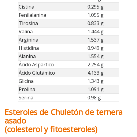
Cistina
0.295 g
Fenilalanina
1.055 g
Tirosina
0.833 g
Valina
1.444 g
Arginina
1.537 g
Histidina
0.949 g
Alanina
1.554 g
Ácido Aspártico
2.254 g
Ácido Glutámico
4.133 g
Glicina
1.343 g
Prolina
1.091 g
Serina
0.98 g
Esteroles de Chuletón de ternera
asado
(colesterol y fitoesteroles)