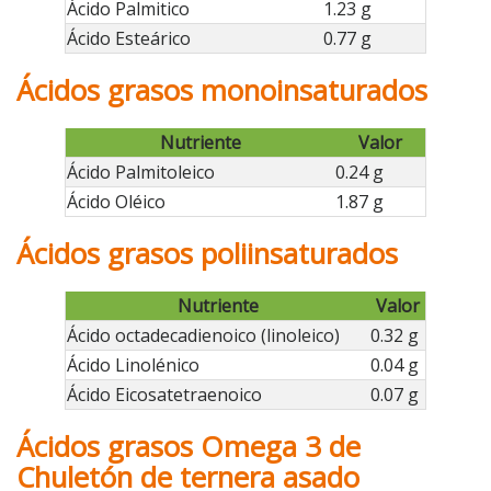
Ácido Palmitico
1.23 g
Ácido Esteárico
0.77 g
Ácidos grasos monoinsaturados
Nutriente
Valor
Ácido Palmitoleico
0.24 g
Ácido Oléico
1.87 g
Ácidos grasos poliinsaturados
Nutriente
Valor
Ácido octadecadienoico (linoleico)
0.32 g
Ácido Linolénico
0.04 g
Ácido Eicosatetraenoico
0.07 g
Ácidos grasos Omega 3 de
Chuletón de ternera asado