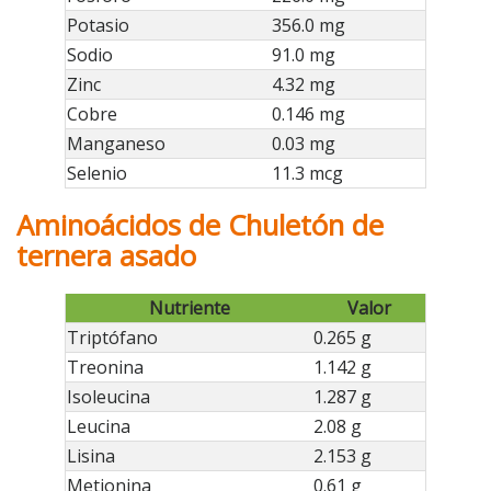
Potasio
356.0 mg
Sodio
91.0 mg
Zinc
4.32 mg
Cobre
0.146 mg
Manganeso
0.03 mg
Selenio
11.3 mcg
Aminoácidos de Chuletón de
ternera asado
Nutriente
Valor
Triptófano
0.265 g
Treonina
1.142 g
Isoleucina
1.287 g
Leucina
2.08 g
Lisina
2.153 g
Metionina
0.61 g