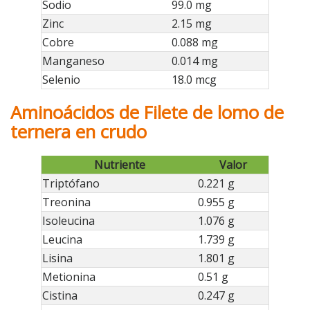
Sodio
99.0 mg
Zinc
2.15 mg
Cobre
0.088 mg
Manganeso
0.014 mg
Selenio
18.0 mcg
Aminoácidos de Filete de lomo de
ternera en crudo
Nutriente
Valor
Triptófano
0.221 g
Treonina
0.955 g
Isoleucina
1.076 g
Leucina
1.739 g
Lisina
1.801 g
Metionina
0.51 g
Cistina
0.247 g