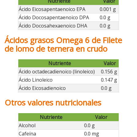
Nutriente
Valor
Ácido Eicosapentaenoico EPA
0.001 g
Ácido Docosapentaenoico DPA
0.0 g
Ácido Docosahexaenoico DHA
0.0 g
Ácidos grasos Omega 6 de Filete
de lomo de ternera en crudo
Nutriente
Valor
Ácido octadecadienoico (linoleico)
0.156 g
Ácido Linoleico
0.147 g
Ácido Eicosadienoico
0.0 g
Otros valores nutricionales
Nutriente
Valor
Alcohol
0.0 g
Cafeína
0.0 mg