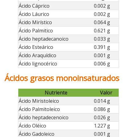
Ácido Cáprico
0.002 g
Ácido Láurico
0.002 g
Ácido Mirístico
0.064 g
Ácido Palmitico
0.621 g
Ácido heptadecanoico
0.033 g
Ácido Esteárico
0.391 g
Ácido Araquídico
0.001 g
Ácido lignocérico
0.006 g
Ácidos grasos monoinsaturados
Nutriente
Valor
Ácido Miristoleico
0.014 g
Ácido Palmitoleico
0.086 g
Ácido heptadecenoico
0.026 g
Ácido Oléico
1.227 g
Ácido Gadoleico
0.001 g