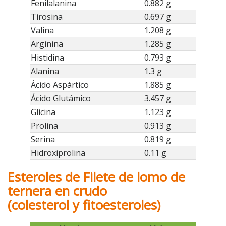
Fenilalanina
0.882 g
Tirosina
0.697 g
Valina
1.208 g
Arginina
1.285 g
Histidina
0.793 g
Alanina
1.3 g
Ácido Aspártico
1.885 g
Ácido Glutámico
3.457 g
Glicina
1.123 g
Prolina
0.913 g
Serina
0.819 g
Hidroxiprolina
0.11 g
Esteroles de Filete de lomo de
ternera en crudo
(colesterol y fitoesteroles)