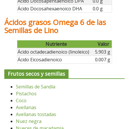
Ácido Docosapentaenoico DPA
0.0 g
Ácido Docosahexaenoico DHA
0.0 g
Ácidos grasos Omega 6 de las
Semillas de Lino
Nutriente
Valor
Ácido octadecadienoico (linoleico)
5.903 g
Ácido Eicosadienoico
0.007 g
Frutos secos y semillas
Semillas de Sandía
Pistachos
Coco
Avellanas
Avellanas tostadas
Nuez negra
Nueces de macadamia