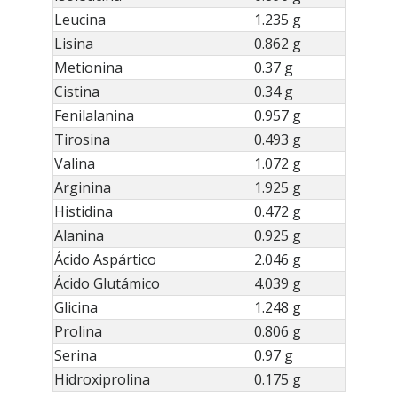
Leucina
1.235 g
Lisina
0.862 g
Metionina
0.37 g
Cistina
0.34 g
Fenilalanina
0.957 g
Tirosina
0.493 g
Valina
1.072 g
Arginina
1.925 g
Histidina
0.472 g
Alanina
0.925 g
Ácido Aspártico
2.046 g
Ácido Glutámico
4.039 g
Glicina
1.248 g
Prolina
0.806 g
Serina
0.97 g
Hidroxiprolina
0.175 g