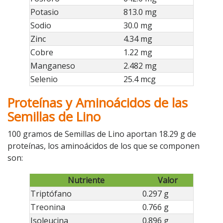
Potasio
813.0 mg
Sodio
30.0 mg
Zinc
4.34 mg
Cobre
1.22 mg
Manganeso
2.482 mg
Selenio
25.4 mcg
Proteínas y Aminoácidos de las
Semillas de Lino
100 gramos de Semillas de Lino aportan 18.29 g de
proteínas, los aminoácidos de los que se componen
son:
Nutriente
Valor
Triptófano
0.297 g
Treonina
0.766 g
Isoleucina
0.896 g