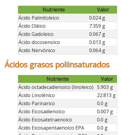
Nutriente
Valor
Ácido Palmitoleico
0.024 g
Ácido Oléico
7.359 g
Ácido Gadoleico
0.067 g
Ácido docosenoico
0.013 g
Ácido Nervónico
0.064 g
Ácidos grasos poliinsaturados
Nutriente
Valor
Ácido octadecadienoico (linoleico)
5.903 g
Ácido Linolénico
22.813 g
Ácido Parinarico
0.0 g
Ácido Eicosadienoico
0.007 g
Ácido Eicosatetraenoico
0.0 g
Ácido Eicosapentaenoico EPA
0.0 g