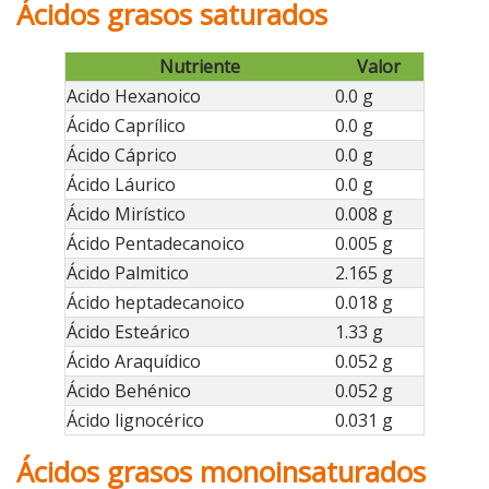
Ácidos grasos saturados
Nutriente
Valor
Acido Hexanoico
0.0 g
Ácido Caprílico
0.0 g
Ácido Cáprico
0.0 g
Ácido Láurico
0.0 g
Ácido Mirístico
0.008 g
Ácido Pentadecanoico
0.005 g
Ácido Palmitico
2.165 g
Ácido heptadecanoico
0.018 g
Ácido Esteárico
1.33 g
Ácido Araquídico
0.052 g
Ácido Behénico
0.052 g
Ácido lignocérico
0.031 g
Ácidos grasos monoinsaturados