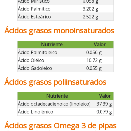
Ácido Mirístico
0.058 g
Ácido Palmitico
3.202 g
Ácido Esteárico
2.522 g
Ácidos grasos monoinsaturados
Nutriente
Valor
Ácido Palmitoleico
0.056 g
Ácido Oléico
10.72 g
Ácido Gadoleico
0.055 g
Ácidos grasos poliinsaturados
Nutriente
Valor
Ácido octadecadienoico (linoleico)
37.39 g
Ácido Linolénico
0.079 g
Ácidos grasos Omega 3 de pipas