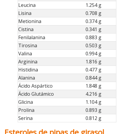
Leucina
1.254 g
Lisina
0.708 g
Metionina
0.374 g
Cistina
0.341 g
Fenilalanina
0.883 g
Tirosina
0.503 g
Valina
0.994 g
Arginina
1.816 g
Histidina
0.477 g
Alanina
0.844 g
Ácido Aspártico
1.848 g
Ácido Glutámico
4.216 g
Glicina
1.104 g
Prolina
0.893 g
Serina
0.812 g
Esteroles de pipas de girasol