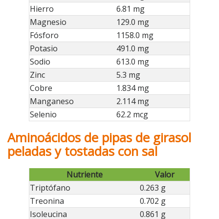
Hierro
6.81 mg
Magnesio
129.0 mg
Fósforo
1158.0 mg
Potasio
491.0 mg
Sodio
613.0 mg
Zinc
5.3 mg
Cobre
1.834 mg
Manganeso
2.114 mg
Selenio
62.2 mcg
Aminoácidos de pipas de girasol
peladas y tostadas con sal
Nutriente
Valor
Triptófano
0.263 g
Treonina
0.702 g
Isoleucina
0.861 g