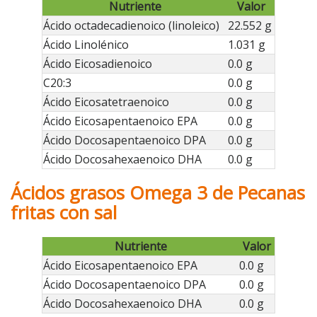
Nutriente
Valor
Ácido octadecadienoico (linoleico)
22.552 g
Ácido Linolénico
1.031 g
Ácido Eicosadienoico
0.0 g
C20:3
0.0 g
Ácido Eicosatetraenoico
0.0 g
Ácido Eicosapentaenoico EPA
0.0 g
Ácido Docosapentaenoico DPA
0.0 g
Ácido Docosahexaenoico DHA
0.0 g
Ácidos grasos Omega 3 de Pecanas
fritas con sal
Nutriente
Valor
Ácido Eicosapentaenoico EPA
0.0 g
Ácido Docosapentaenoico DPA
0.0 g
Ácido Docosahexaenoico DHA
0.0 g