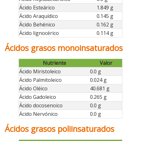
Ácido Esteárico
1.849 g
Ácido Araquídico
0.145 g
Ácido Behénico
0.162 g
Ácido lignocérico
0.114 g
Ácidos grasos monoinsaturados
Nutriente
Valor
Ácido Miristoleico
0.0 g
Ácido Palmitoleico
0.024 g
Ácido Oléico
40.681 g
Ácido Gadoleico
0.265 g
Ácido docosenoico
0.0 g
Ácido Nervónico
0.0 g
Ácidos grasos poliinsaturados