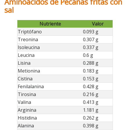
Aminoácidos de Pecanas fritas con
sal
Nutriente
Valor
Triptófano
0.093 g
Treonina
0.307 g
Isoleucina
0.337 g
Leucina
0.6 g
Lisina
0.288 g
Metionina
0.183 g
Cistina
0.153 g
Fenilalanina
0.428 g
Tirosina
0.216 g
Valina
0.413 g
Arginina
1.181 g
Histidina
0.262 g
Alanina
0.398 g