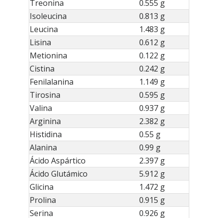
Treonina
0.555 g
Isoleucina
0.813 g
Leucina
1.483 g
Lisina
0.612 g
Metionina
0.122 g
Cistina
0.242 g
Fenilalanina
1.149 g
Tirosina
0.595 g
Valina
0.937 g
Arginina
2.382 g
Histidina
0.55 g
Alanina
0.99 g
Ácido Aspártico
2.397 g
Ácido Glutámico
5.912 g
Glicina
1.472 g
Prolina
0.915 g
Serina
0.926 g