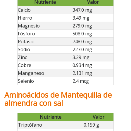
Nutriente
Valor
Calcio
347.0 mg
Hierro
3.49 mg
Magnesio
279.0 mg
Fósforo
508.0 mg
Potasio
748.0 mg
Sodio
227.0 mg
Zinc
3.29 mg
Cobre
0.934 mg
Manganeso
2.131 mg
Selenio
2.4 mcg
Aminoácidos de Mantequilla de
almendra con sal
Nutriente
Valor
Triptófano
0.159 g