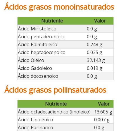
Ácidos grasos monoinsaturados
Nutriente
Valor
Ácido Miristoleico
0.0 g
Ácido pentadecenoico
0.0 g
Ácido Palmitoleico
0.248 g
Ácido heptadecenoico
0.035 g
Ácido Oléico
32.143 g
Ácido Gadoleico
0.019 g
Ácido docosenoico
0.0 g
Ácidos grasos poliinsaturados
Nutriente
Valor
Ácido octadecadienoico (linoleico)
13.605 g
Ácido Linolénico
0.007 g
Ácido Parinarico
0.0 g