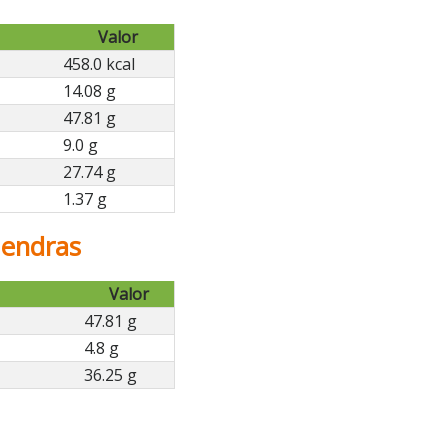
Valor
458.0 kcal
14.08 g
47.81 g
9.0 g
27.74 g
1.37 g
mendras
Valor
47.81 g
4.8 g
36.25 g