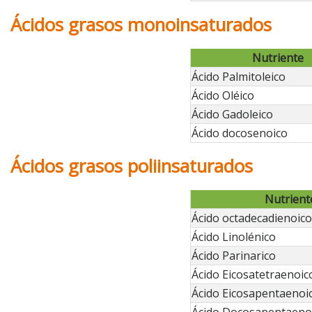
Ácidos grasos monoinsaturados
Nutriente
Ácido Palmitoleico
Ácido Oléico
Ácido Gadoleico
Ácido docosenoico
Ácidos grasos poliinsaturados
Nutrient
Ácido octadecadienoico 
Ácido Linolénico
Ácido Parinarico
Ácido Eicosatetraenoic
Ácido Eicosapentaenoi