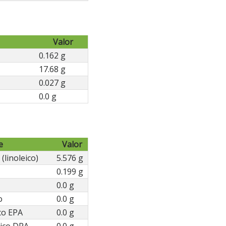
Valor
0.162 g
17.68 g
0.027 g
0.0 g
e
Valor
(linoleico)
5.576 g
0.199 g
0.0 g
o
0.0 g
co EPA
0.0 g