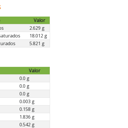
s
e
Valor
os
2.629 g
saturados
18.012 g
turados
5.821 g
Valor
0.0 g
0.0 g
0.0 g
0.003 g
0.158 g
1.836 g
0.542 g