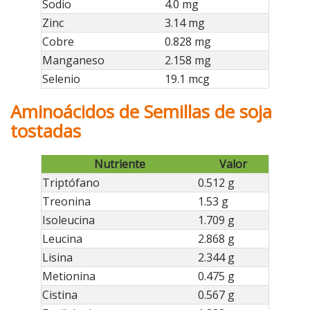
Sodio
4.0 mg
Zinc
3.14 mg
Cobre
0.828 mg
Manganeso
2.158 mg
Selenio
19.1 mcg
Aminoácidos de Semillas de soja
tostadas
Nutriente
Valor
Triptófano
0.512 g
Treonina
1.53 g
Isoleucina
1.709 g
Leucina
2.868 g
Lisina
2.344 g
Metionina
0.475 g
Cistina
0.567 g