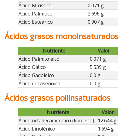
Ácido Mirístico
0.071 g
Ácido Palmitico
2.696 g
Ácido Esteárico
0.907 g
Ácidos grasos monoinsaturados
Nutriente
Valor
Ácido Palmitoleico
0.071 g
Ácido Oléico
5.539 g
Ácido Gadoleico
0.0 g
Ácido docosenoico
0.0 g
Ácidos grasos poliinsaturados
Nutriente
Valor
Ácido octadecadienoico (linoleico)
12.644 g
Ácido Linolénico
1.694 g