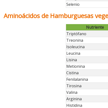
Selenio
Aminoácidos de Hamburguesas veget
Nutriente
Triptófano
Treonina
Isoleucina
Leucina
Lisina
Metionina
Cistina
Fenilalanina
Tirosina
Valina
Arginina
Histidina