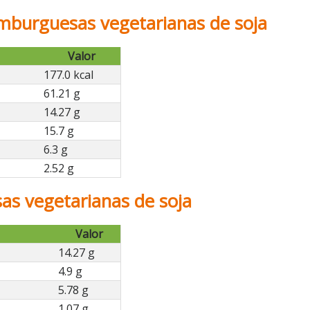
amburguesas vegetarianas de soja
Valor
177.0 kcal
61.21 g
14.27 g
15.7 g
6.3 g
2.52 g
s vegetarianas de soja
Valor
14.27 g
4.9 g
5.78 g
1.07 g