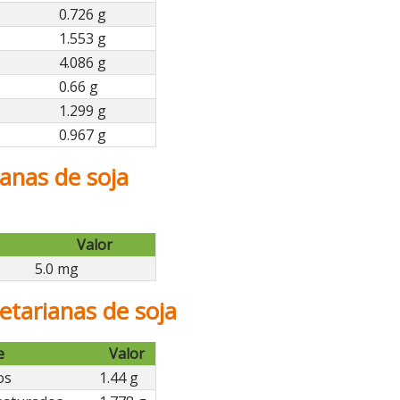
0.726 g
1.553 g
4.086 g
0.66 g
1.299 g
0.967 g
anas de soja
Valor
5.0 mg
tarianas de soja
e
Valor
os
1.44 g