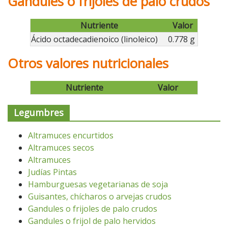
Gandules o frijoles de palo crudos
Nutriente
Valor
Ácido octadecadienoico (linoleico)
0.778 g
Otros valores nutricionales
Nutriente
Valor
Legumbres
Altramuces encurtidos
Altramuces secos
Altramuces
Judías Pintas
Hamburguesas vegetarianas de soja
Guisantes, chícharos o arvejas crudos
Gandules o frijoles de palo crudos
Gandules o frijol de palo hervidos