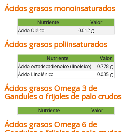
Ácidos grasos monoinsaturados
Nutriente
Valor
Ácido Oléico
0.012 g
Ácidos grasos poliinsaturados
Nutriente
Valor
Ácido octadecadienoico (linoleico)
0.778 g
Ácido Linolénico
0.035 g
Ácidos grasos Omega 3 de
Gandules o frijoles de palo crudos
Nutriente
Valor
Ácidos grasos Omega 6 de