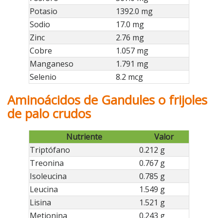
Potasio
1392.0 mg
Sodio
17.0 mg
Zinc
2.76 mg
Cobre
1.057 mg
Manganeso
1.791 mg
Selenio
8.2 mcg
Aminoácidos de Gandules o frijoles
de palo crudos
Nutriente
Valor
Triptófano
0.212 g
Treonina
0.767 g
Isoleucina
0.785 g
Leucina
1.549 g
Lisina
1.521 g
Metionina
0.243 g