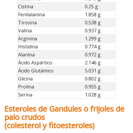
Cistina
0.25 g
Fenilalanina
1.858 g
Tirosina
0.538 g
Valina
0.937 g
Arginina
1.299 g
Histidina
0.774 g
Alanina
0.972 g
Ácido Aspártico
2.146 g
Ácido Glutámico
5.031 g
Glicina
0.802 g
Prolina
0.955 g
Serina
1.028 g
Esteroles de Gandules o frijoles de
palo crudos
(colesterol y fitoesteroles)