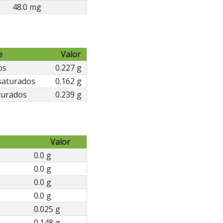
48.0 mg
e
Valor
os
0.227 g
saturados
0.162 g
turados
0.239 g
Valor
0.0 g
0.0 g
0.0 g
0.0 g
0.025 g
0.148 g