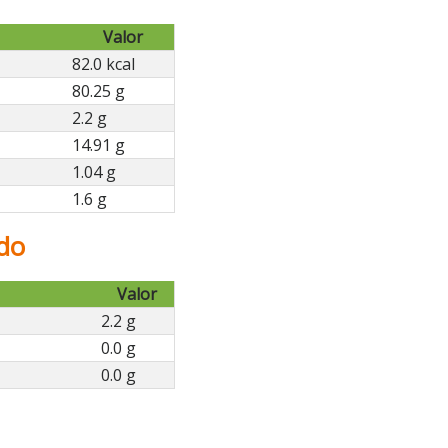
Valor
82.0 kcal
80.25 g
2.2 g
14.91 g
1.04 g
1.6 g
udo
Valor
2.2 g
0.0 g
0.0 g