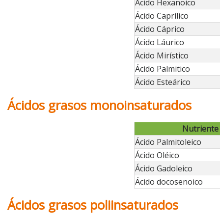
Acido Hexanoico
Ácido Caprílico
Ácido Cáprico
Ácido Láurico
Ácido Mirístico
Ácido Palmitico
Ácido Esteárico
Ácidos grasos monoinsaturados
Nutriente
Ácido Palmitoleico
Ácido Oléico
Ácido Gadoleico
Ácido docosenoico
Ácidos grasos poliinsaturados