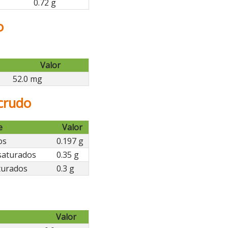
0.72 g
o
Valor
52.0 mg
crudo
e
Valor
os
0.197 g
saturados
0.35 g
turados
0.3 g
Valor