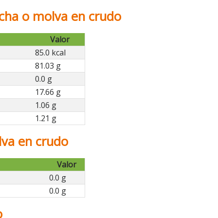
rcha o molva en crudo
Valor
85.0 kcal
81.03 g
0.0 g
17.66 g
1.06 g
1.21 g
lva en crudo
Valor
0.0 g
0.0 g
o