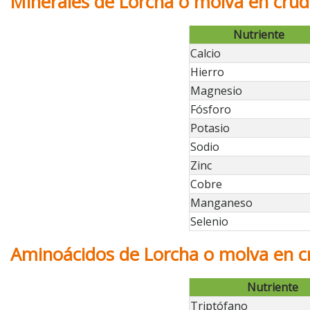
Minerales de Lorcha o molva en cru
Nutriente
Calcio
Hierro
Magnesio
Fósforo
Potasio
Sodio
Zinc
Cobre
Manganeso
Selenio
Aminoácidos de Lorcha o molva en c
Nutriente
Triptófano