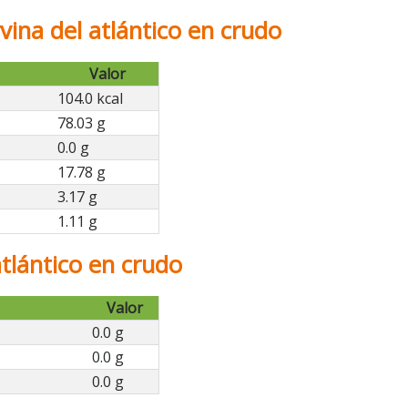
vina del atlántico en crudo
Valor
104.0 kcal
78.03 g
0.0 g
17.78 g
3.17 g
1.11 g
tlántico en crudo
Valor
0.0 g
0.0 g
0.0 g