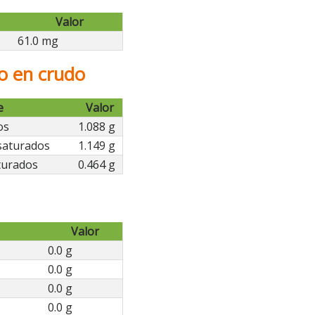
Valor
61.0 mg
co en crudo
e
Valor
os
1.088 g
saturados
1.149 g
turados
0.464 g
Valor
0.0 g
0.0 g
0.0 g
0.0 g