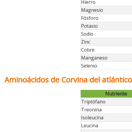
Hierro
Magnesio
Fósforo
Potasio
Sodio
Zinc
Cobre
Manganeso
Selenio
Aminoácidos de Corvina del atlántic
Nutriente
Triptófano
Treonina
Isoleucina
Leucina