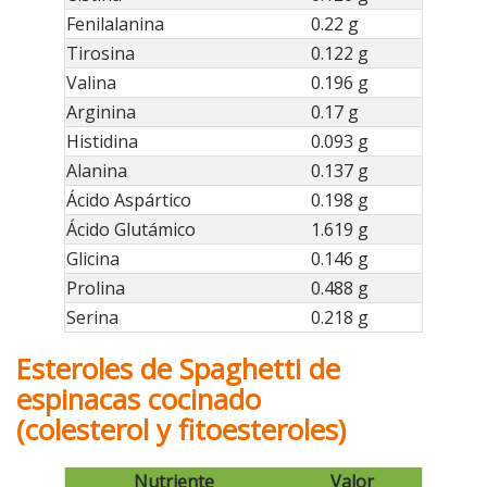
Fenilalanina
0.22 g
Tirosina
0.122 g
Valina
0.196 g
Arginina
0.17 g
Histidina
0.093 g
Alanina
0.137 g
Ácido Aspártico
0.198 g
Ácido Glutámico
1.619 g
Glicina
0.146 g
Prolina
0.488 g
Serina
0.218 g
Esteroles de Spaghetti de
espinacas cocinado
(colesterol y fitoesteroles)
Nutriente
Valor