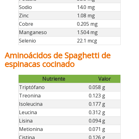
Sodio
14.0 mg
Zinc
1.08 mg
Cobre
0.205 mg
Manganeso
1.504 mg
Selenio
22.1 mcg
Aminoácidos de Spaghetti de
espinacas cocinado
Nutriente
Valor
Triptófano
0.058 g
Treonina
0.123 g
Isoleucina
0.177 g
Leucina
0.312 g
Lisina
0.094 g
Metionina
0.071 g
Cistina
0.126 g