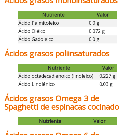
Ácidos grasos monoinsaturados
Nutriente
Valor
Ácido Palmitoleico
0.0 g
Ácido Oléico
0.072 g
Ácido Gadoleico
0.0 g
Ácidos grasos poliinsaturados
Nutriente
Valor
Ácido octadecadienoico (linoleico)
0.227 g
Ácido Linolénico
0.03 g
Ácidos grasos Omega 3 de
Spaghetti de espinacas cocinado
Nutriente
Valor