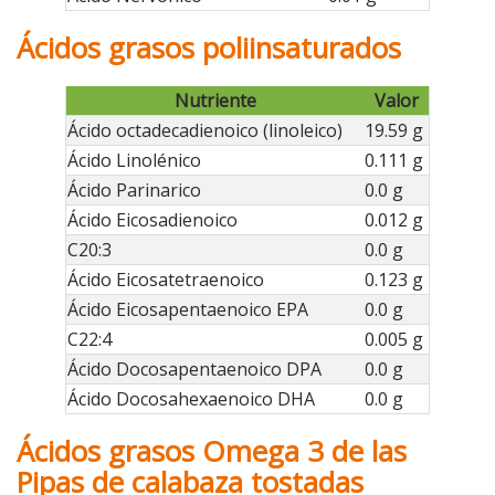
Ácidos grasos poliinsaturados
Nutriente
Valor
Ácido octadecadienoico (linoleico)
19.59 g
Ácido Linolénico
0.111 g
Ácido Parinarico
0.0 g
Ácido Eicosadienoico
0.012 g
C20:3
0.0 g
Ácido Eicosatetraenoico
0.123 g
Ácido Eicosapentaenoico EPA
0.0 g
C22:4
0.005 g
Ácido Docosapentaenoico DPA
0.0 g
Ácido Docosahexaenoico DHA
0.0 g
Ácidos grasos Omega 3 de las
Pipas de calabaza tostadas