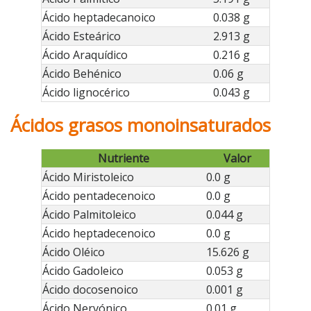
Ácido heptadecanoico
0.038 g
Ácido Esteárico
2.913 g
Ácido Araquídico
0.216 g
Ácido Behénico
0.06 g
Ácido lignocérico
0.043 g
Ácidos grasos monoinsaturados
Nutriente
Valor
Ácido Miristoleico
0.0 g
Ácido pentadecenoico
0.0 g
Ácido Palmitoleico
0.044 g
Ácido heptadecenoico
0.0 g
Ácido Oléico
15.626 g
Ácido Gadoleico
0.053 g
Ácido docosenoico
0.001 g
Ácido Nervónico
0.01 g