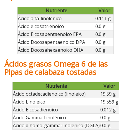
Nutriente
Valor
Ácido alfa-linolenico
0.111 g
Ácido eicosatrienoico
0.0 g
Ácido Eicosapentaenoico EPA
0.0 g
Ácido Docosapentaenoico DPA
0.0 g
Ácido Docosahexaenoico DHA
0.0 g
Ácidos grasos Omega 6 de las
Pipas de calabaza tostadas
Nutriente
Valor
Ácido octadecadienoico (linoleico)
19.59 g
Ácido Linoleico
19.559 g
Ácido Eicosadienoico
0.012 g
Ácido Gamma Linolénico
0.0 g
Ácido dihomo-gamma-linolenico (DGLA)
0.0 g