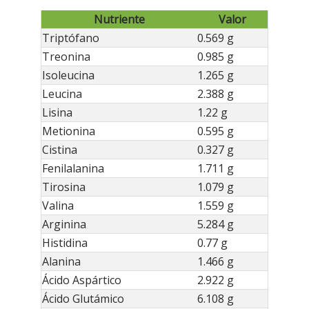
Nutriente
Valor
Triptófano
0.569 g
Treonina
0.985 g
Isoleucina
1.265 g
Leucina
2.388 g
Lisina
1.22 g
Metionina
0.595 g
Cistina
0.327 g
Fenilalanina
1.711 g
Tirosina
1.079 g
Valina
1.559 g
Arginina
5.284 g
Histidina
0.77 g
Alanina
1.466 g
Ácido Aspártico
2.922 g
Ácido Glutámico
6.108 g