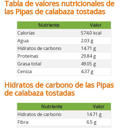
Tabla de valores nutricionales de
las Pipas de calabaza tostadas
Nutriente
Valor
Calorías
574.0 kcal
Agua
2.03 g
Hidratos de carbono
14.71 g
Proteínas
29.84 g
Grasa total
49.05 g
Ceniza
4.37 g
Hidratos de carbono de las Pipas
de calabaza tostadas
Nutriente
Valor
Hidratos de carbono
14.71 g
Fibra
6.5 g