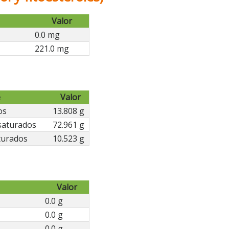
Valor
0.0 mg
221.0 mg
e
Valor
os
13.808 g
saturados
72.961 g
turados
10.523 g
Valor
0.0 g
0.0 g
0.0 g