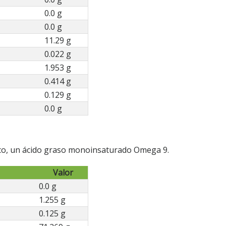
0.0 g
0.0 g
11.29 g
0.022 g
1.953 g
0.414 g
0.129 g
0.0 g
leico, un ácido graso monoinsaturado Omega 9.
Valor
0.0 g
1.255 g
0.125 g