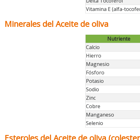
Delta Tocoferol
Vitamina E (alfa-tocofe
Minerales del Aceite de oliva
Nutriente
Calcio
Hierro
Magnesio
Fósforo
Potasio
Sodio
Zinc
Cobre
Manganeso
Selenio
Esteroles del Aceite de oliva (colester