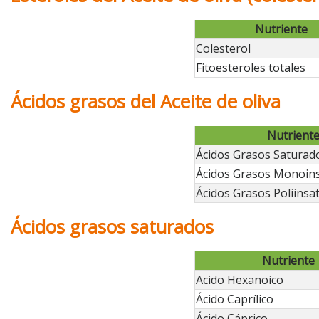
Nutriente
Colesterol
Fitoesteroles totales
Ácidos grasos del Aceite de oliva
Nutrient
Ácidos Grasos Saturad
Ácidos Grasos Monoin
Ácidos Grasos Poliinsa
Ácidos grasos saturados
Nutriente
Acido Hexanoico
Ácido Caprílico
Ácido Cáprico