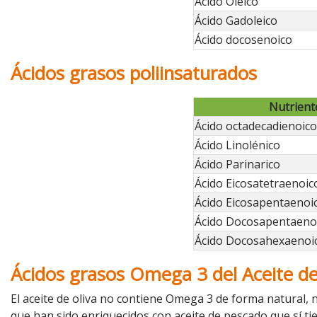
Ácido Oléico
Ácido Gadoleico
Ácido docosenoico
Ácidos grasos poliinsaturados
Nutrient
Ácido octadecadienoico 
Ácido Linolénico
Ácido Parinarico
Ácido Eicosatetraenoic
Ácido Eicosapentaenoi
Ácido Docosapentaeno
Ácido Docosahexaenoi
Ácidos grasos Omega 3 del Aceite de
El aceite de oliva no contiene Omega 3 de forma natural,
que han sido enriquecidos con aceite de pescado que sí t