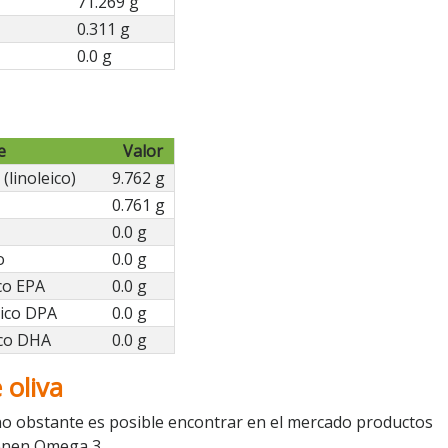
71.269 g
0.311 g
0.0 g
e
Valor
(linoleico)
9.762 g
0.761 g
0.0 g
o
0.0 g
co EPA
0.0 g
ico DPA
0.0 g
co DHA
0.0 g
 oliva
 no obstante es posible encontrar en el mercado productos
ienen Omega 3.