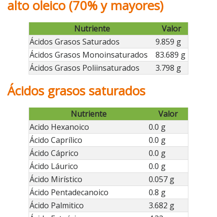
alto oleico (70% y mayores)
Nutriente
Valor
Ácidos Grasos Saturados
9.859 g
Ácidos Grasos Monoinsaturados
83.689 g
Ácidos Grasos Poliinsaturados
3.798 g
Ácidos grasos saturados
Nutriente
Valor
Acido Hexanoico
0.0 g
Ácido Caprílico
0.0 g
Ácido Cáprico
0.0 g
Ácido Láurico
0.0 g
Ácido Mirístico
0.057 g
Ácido Pentadecanoico
0.8 g
Ácido Palmitico
3.682 g