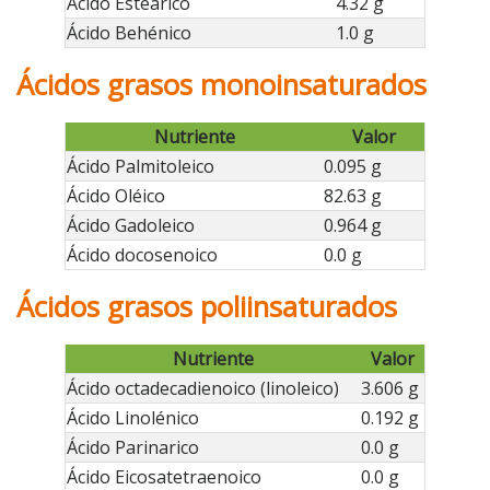
Ácido Esteárico
4.32 g
Ácido Behénico
1.0 g
Ácidos grasos monoinsaturados
Nutriente
Valor
Ácido Palmitoleico
0.095 g
Ácido Oléico
82.63 g
Ácido Gadoleico
0.964 g
Ácido docosenoico
0.0 g
Ácidos grasos poliinsaturados
Nutriente
Valor
Ácido octadecadienoico (linoleico)
3.606 g
Ácido Linolénico
0.192 g
Ácido Parinarico
0.0 g
Ácido Eicosatetraenoico
0.0 g