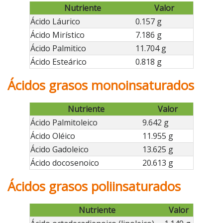
Nutriente
Valor
Ácido Láurico
0.157 g
Ácido Mirístico
7.186 g
Ácido Palmitico
11.704 g
Ácido Esteárico
0.818 g
Ácidos grasos monoinsaturados
Nutriente
Valor
Ácido Palmitoleico
9.642 g
Ácido Oléico
11.955 g
Ácido Gadoleico
13.625 g
Ácido docosenoico
20.613 g
Ácidos grasos poliinsaturados
Nutriente
Valor