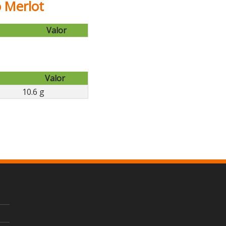
o Merlot
Valor
Valor
10.6 g