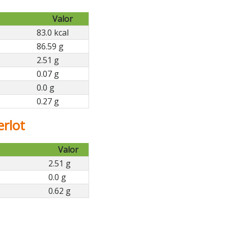
Valor
83.0 kcal
86.59 g
2.51 g
0.07 g
0.0 g
0.27 g
erlot
Valor
2.51 g
0.0 g
0.62 g