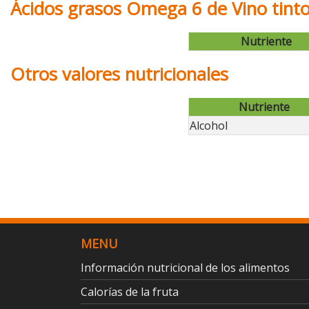
Ácidos grasos Omega 6 de Vino tint
Nutriente
Otros valores nutricionales
Nutriente
Alcohol
MENU
Información nutricional de los alimentos
Calorías de la fruta