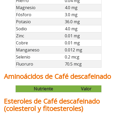
Hierro
0.04 mg
Magnesio
4.0 mg
Fósforo
3.0 mg
Potasio
36.0 mg
Sodio
4.0 mg
Zinc
0.01 mg
Cobre
0.01 mg
Manganeso
0.012 mg
Selenio
0.2 mcg
Fluoruro
70.5 mcg
Aminoácidos de Café descafeinado
Nutriente
Valor
Esteroles de Café descafeinado
(colesterol y fitoesteroles)