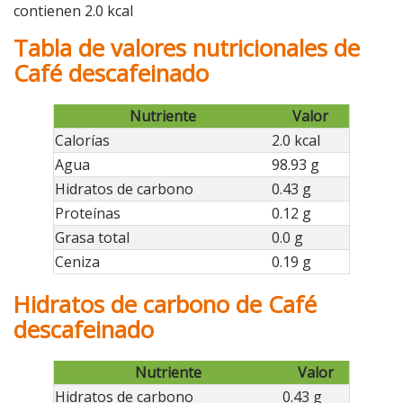
contienen 2.0 kcal
Tabla de valores nutricionales de
Café descafeinado
Nutriente
Valor
Calorías
2.0 kcal
Agua
98.93 g
Hidratos de carbono
0.43 g
Proteínas
0.12 g
Grasa total
0.0 g
Ceniza
0.19 g
Hidratos de carbono de Café
descafeinado
Nutriente
Valor
Hidratos de carbono
0.43 g