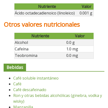
Nutriente
Valor
Ácido octadecadienoico (linoleico)
0.001 g
Otros valores nutricionales
Nutriente
Valor
Alcohol
0.0 g
Cafeína
1.0 mg
Teobromina
0.0 mg
Bebidas
Café soluble instantáneo
Café
Café descafeinado
Ron y otras bebidas alcohólicas (ginebra, vodka y
wisky)
Manzanilla