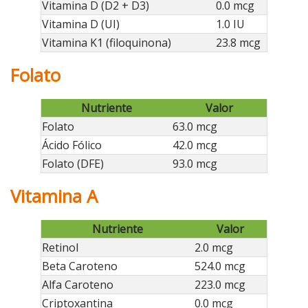
Vitamina D (D2 + D3)
0.0 mcg
Vitamina D (UI)
1.0 IU
Vitamina K1 (filoquinona)
23.8 mcg
Folato
Nutriente
Valor
Folato
63.0 mcg
Ácido Fólico
42.0 mcg
Folato (DFE)
93.0 mcg
Vitamina A
Nutriente
Valor
Retinol
2.0 mcg
Beta Caroteno
524.0 mcg
Alfa Caroteno
223.0 mcg
Criptoxantina
0.0 mcg