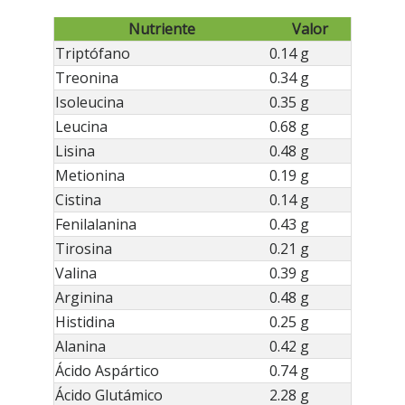
Nutriente
Valor
Triptófano
0.14 g
Treonina
0.34 g
Isoleucina
0.35 g
Leucina
0.68 g
Lisina
0.48 g
Metionina
0.19 g
Cistina
0.14 g
Fenilalanina
0.43 g
Tirosina
0.21 g
Valina
0.39 g
Arginina
0.48 g
Histidina
0.25 g
Alanina
0.42 g
Ácido Aspártico
0.74 g
Ácido Glutámico
2.28 g