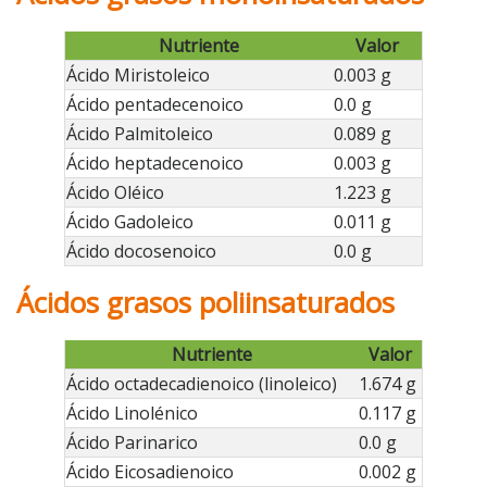
Nutriente
Valor
Ácido Miristoleico
0.003 g
Ácido pentadecenoico
0.0 g
Ácido Palmitoleico
0.089 g
Ácido heptadecenoico
0.003 g
Ácido Oléico
1.223 g
Ácido Gadoleico
0.011 g
Ácido docosenoico
0.0 g
Ácidos grasos poliinsaturados
Nutriente
Valor
Ácido octadecadienoico (linoleico)
1.674 g
Ácido Linolénico
0.117 g
Ácido Parinarico
0.0 g
Ácido Eicosadienoico
0.002 g