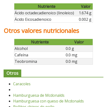
Nutriente
Valor
Ácido octadecadienoico (linoleico)
1.674 g
Ácido Eicosadienoico
0.002 g
Otros valores nutricionales
Nutriente
Valor
Alcohol
0.0 g
Cafeína
0.0 mg
Teobromina
0.0 mg
Otros
Caracoles
Hamburguesa de Mcdonalds
Hamburguesa con queso de Mcdonalds
Rollitos chinos de pollo