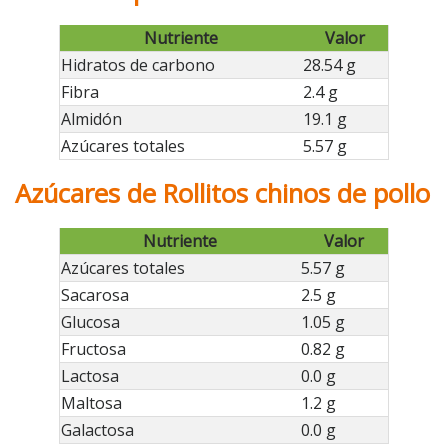
Nutriente
Valor
Hidratos de carbono
28.54 g
Fibra
2.4 g
Almidón
19.1 g
Azúcares totales
5.57 g
Azúcares de Rollitos chinos de pollo
Nutriente
Valor
Azúcares totales
5.57 g
Sacarosa
2.5 g
Glucosa
1.05 g
Fructosa
0.82 g
Lactosa
0.0 g
Maltosa
1.2 g
Galactosa
0.0 g