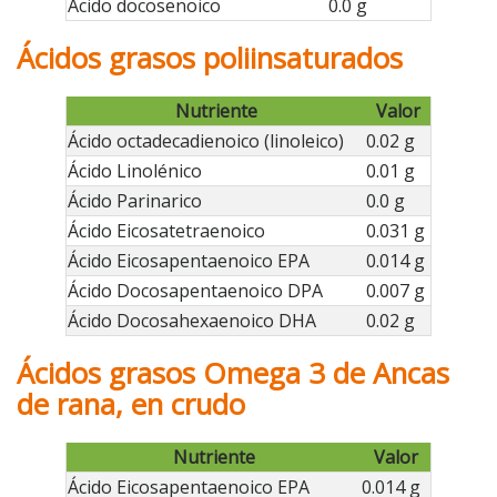
Ácido docosenoico
0.0 g
Ácidos grasos poliinsaturados
Nutriente
Valor
Ácido octadecadienoico (linoleico)
0.02 g
Ácido Linolénico
0.01 g
Ácido Parinarico
0.0 g
Ácido Eicosatetraenoico
0.031 g
Ácido Eicosapentaenoico EPA
0.014 g
Ácido Docosapentaenoico DPA
0.007 g
Ácido Docosahexaenoico DHA
0.02 g
Ácidos grasos Omega 3 de Ancas
de rana, en crudo
Nutriente
Valor
Ácido Eicosapentaenoico EPA
0.014 g