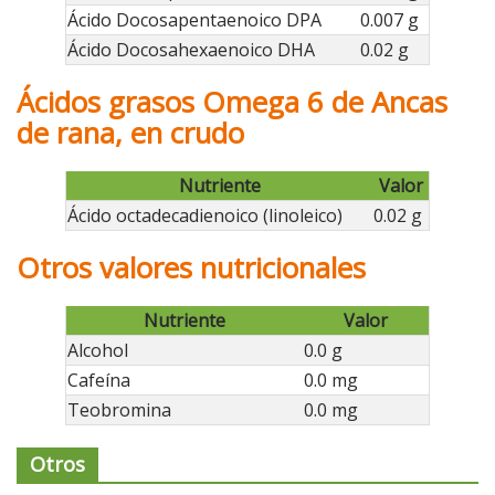
Ácido Docosapentaenoico DPA
0.007 g
Ácido Docosahexaenoico DHA
0.02 g
Ácidos grasos Omega 6 de Ancas
de rana, en crudo
Nutriente
Valor
Ácido octadecadienoico (linoleico)
0.02 g
Otros valores nutricionales
Nutriente
Valor
Alcohol
0.0 g
Cafeína
0.0 mg
Teobromina
0.0 mg
Otros