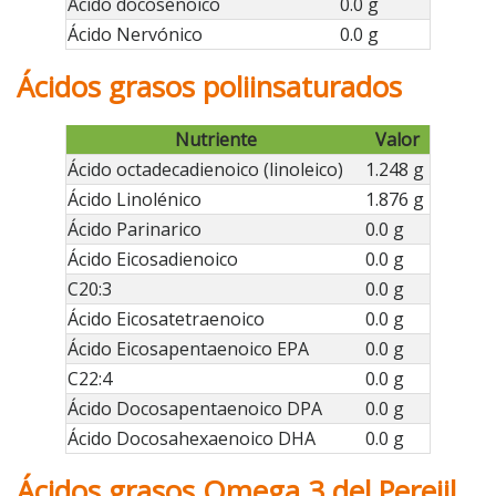
Ácido docosenoico
0.0 g
Ácido Nervónico
0.0 g
Ácidos grasos poliinsaturados
Nutriente
Valor
Ácido octadecadienoico (linoleico)
1.248 g
Ácido Linolénico
1.876 g
Ácido Parinarico
0.0 g
Ácido Eicosadienoico
0.0 g
C20:3
0.0 g
Ácido Eicosatetraenoico
0.0 g
Ácido Eicosapentaenoico EPA
0.0 g
C22:4
0.0 g
Ácido Docosapentaenoico DPA
0.0 g
Ácido Docosahexaenoico DHA
0.0 g
Ácidos grasos Omega 3 del Perejil