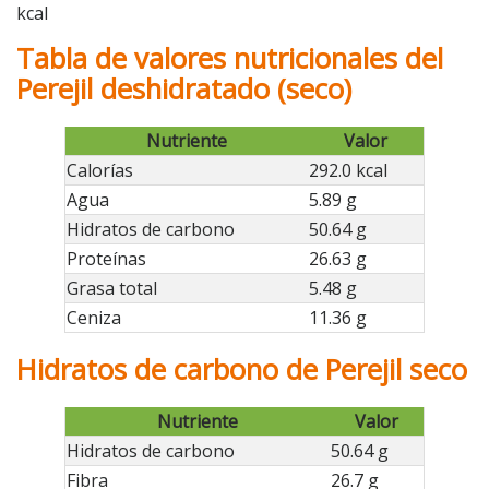
kcal
Tabla de valores nutricionales del
Perejil deshidratado (seco)
Nutriente
Valor
Calorías
292.0 kcal
Agua
5.89 g
Hidratos de carbono
50.64 g
Proteínas
26.63 g
Grasa total
5.48 g
Ceniza
11.36 g
Hidratos de carbono de Perejil seco
Nutriente
Valor
Hidratos de carbono
50.64 g
Fibra
26.7 g