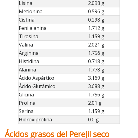
Lisina
2.098 g
Metionina
0.596 g
Cistina
0.298 g
Fenilalanina
1.712 g
Tirosina
1.159 g
Valina
2.021 g
Arginina
1.756 g
Histidina
0.718 g
Alanina
1.778 g
Ácido Aspártico
3.169 g
Ácido Glutámico
3.688 g
Glicina
1.756 g
Prolina
2.01 g
Serina
1.159 g
Hidroxiprolina
0.0 g
Ácidos grasos del Perejil seco