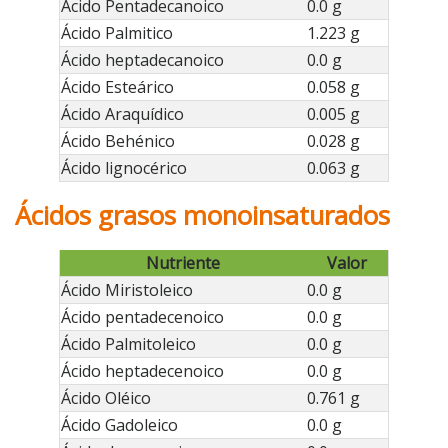
Ácido Pentadecanoico
0.0 g
Ácido Palmitico
1.223 g
Ácido heptadecanoico
0.0 g
Ácido Esteárico
0.058 g
Ácido Araquídico
0.005 g
Ácido Behénico
0.028 g
Ácido lignocérico
0.063 g
Ácidos grasos monoinsaturados
Nutriente
Valor
Ácido Miristoleico
0.0 g
Ácido pentadecenoico
0.0 g
Ácido Palmitoleico
0.0 g
Ácido heptadecenoico
0.0 g
Ácido Oléico
0.761 g
Ácido Gadoleico
0.0 g