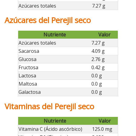
Azúcares totales
7.27 g
Azúcares del Perejil seco
Nutriente
Valor
Azúcares totales
7.27 g
Sacarosa
4.09 g
Glucosa
2.76 g
Fructosa
0.42 g
Lactosa
0.0 g
Maltosa
0.0 g
Galactosa
0.0 g
Vitaminas del Perejil seco
Nutriente
Valor
Vitamina C (Ácido ascórbico)
125.0 mg