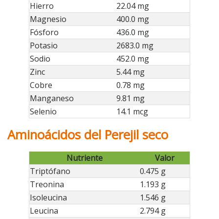
Hierro
22.04 mg
Magnesio
400.0 mg
Fósforo
436.0 mg
Potasio
2683.0 mg
Sodio
452.0 mg
Zinc
5.44 mg
Cobre
0.78 mg
Manganeso
9.81 mg
Selenio
14.1 mcg
Aminoácidos del Perejil seco
Nutriente
Valor
Triptófano
0.475 g
Treonina
1.193 g
Isoleucina
1.546 g
Leucina
2.794 g