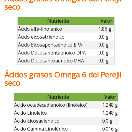
seco
Nutriente
Valor
Ácido alfa-linolenico
1.86 g
Ácido eicosatrienoico
0.0 g
Ácido Eicosapentaenoico EPA
0.0 g
Ácido Docosapentaenoico DPA
0.0 g
Ácido Docosahexaenoico DHA
0.0 g
Ácidos grasos Omega 6 del Perejil
seco
Nutriente
Valor
Ácido octadecadienoico (linoleico)
1.248 g
Ácido Linoleico
1.248 g
Ácido Eicosadienoico
0.0 g
Ácido Gamma Linolénico
0.016 g