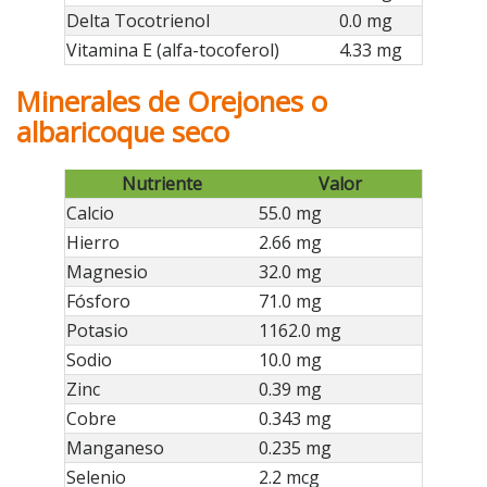
Delta Tocotrienol
0.0 mg
Vitamina E (alfa-tocoferol)
4.33 mg
Minerales de Orejones o
albaricoque seco
Nutriente
Valor
Calcio
55.0 mg
Hierro
2.66 mg
Magnesio
32.0 mg
Fósforo
71.0 mg
Potasio
1162.0 mg
Sodio
10.0 mg
Zinc
0.39 mg
Cobre
0.343 mg
Manganeso
0.235 mg
Selenio
2.2 mcg