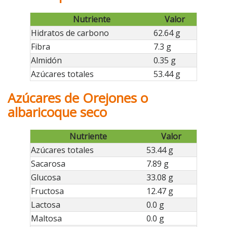
Nutriente
Valor
Hidratos de carbono
62.64 g
Fibra
7.3 g
Almidón
0.35 g
Azúcares totales
53.44 g
Azúcares de Orejones o
albaricoque seco
Nutriente
Valor
Azúcares totales
53.44 g
Sacarosa
7.89 g
Glucosa
33.08 g
Fructosa
12.47 g
Lactosa
0.0 g
Maltosa
0.0 g