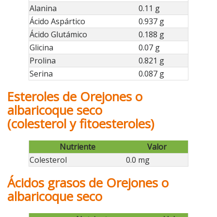
Alanina
0.11 g
Ácido Aspártico
0.937 g
Ácido Glutámico
0.188 g
Glicina
0.07 g
Prolina
0.821 g
Serina
0.087 g
Esteroles de Orejones o
albaricoque seco
(colesterol y fitoesteroles)
Nutriente
Valor
Colesterol
0.0 mg
Ácidos grasos de Orejones o
albaricoque seco