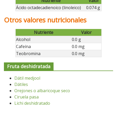
Nutriente
Valor
Ácido octadecadienoico (linoleico)
0.074 g
Otros valores nutricionales
Nutriente
Valor
Alcohol
0.0 g
Cafeína
0.0 mg
Teobromina
0.0 mg
Fruta deshidratada
Dátil medjool
Dátiles
Orejones o albaricoque seco
Ciruela pasa
Lichi deshidratado