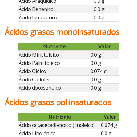
Ácido Araquídico
0.0 g
Ácido Behénico
0.0 g
Ácido lignocérico
0.0 g
Ácidos grasos monoinsaturados
Nutriente
Valor
Ácido Miristoleico
0.0 g
Ácido Palmitoleico
0.0 g
Ácido Oléico
0.074 g
Ácido Gadoleico
0.0 g
Ácido docosenoico
0.0 g
Ácidos grasos poliinsaturados
Nutriente
Valor
Ácido octadecadienoico (linoleico)
0.074 g
Ácido Linolénico
0.0 g