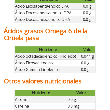
Ácido Eicosapentaenoico EPA
0.0 g
Ácido Docosapentaenoico DPA
0.0 g
Ácido Docosahexaenoico DHA
0.0 g
Ácidos grasos Omega 6 de la
Ciruela pasa
Nutriente
Valor
Ácido octadecadienoico (linoleico)
0.044 g
Ácido Eicosadienoico
0.0 g
Ácido Gamma Linolénico
0.0 g
Otros valores nutricionales
Nutriente
Valor
Alcohol
0.0 g
Cafeína
0.0 mg