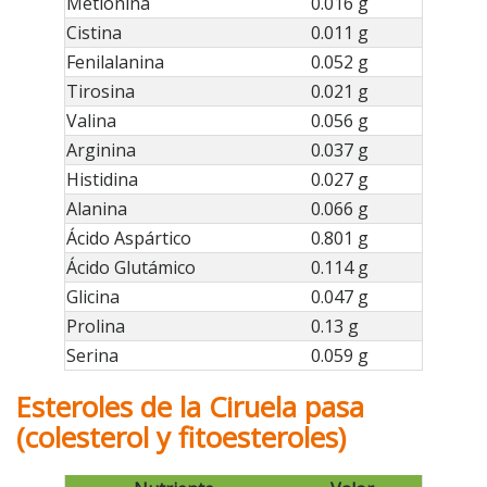
Metionina
0.016 g
Cistina
0.011 g
Fenilalanina
0.052 g
Tirosina
0.021 g
Valina
0.056 g
Arginina
0.037 g
Histidina
0.027 g
Alanina
0.066 g
Ácido Aspártico
0.801 g
Ácido Glutámico
0.114 g
Glicina
0.047 g
Prolina
0.13 g
Serina
0.059 g
Esteroles de la Ciruela pasa
(colesterol y fitoesteroles)