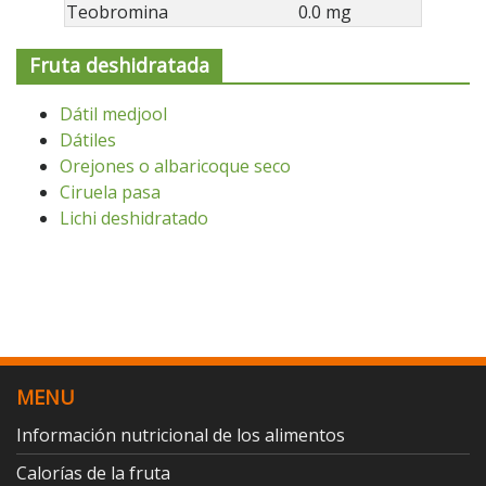
Teobromina
0.0 mg
Fruta deshidratada
Dátil medjool
Dátiles
Orejones o albaricoque seco
Ciruela pasa
Lichi deshidratado
MENU
Información nutricional de los alimentos
Calorías de la fruta