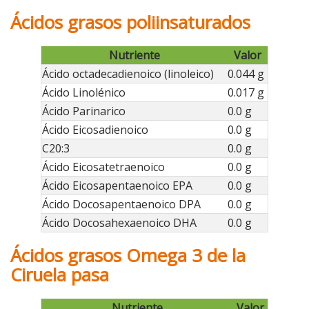
Ácidos grasos poliinsaturados
Nutriente
Valor
Ácido octadecadienoico (linoleico)
0.044 g
Ácido Linolénico
0.017 g
Ácido Parinarico
0.0 g
Ácido Eicosadienoico
0.0 g
C20:3
0.0 g
Ácido Eicosatetraenoico
0.0 g
Ácido Eicosapentaenoico EPA
0.0 g
Ácido Docosapentaenoico DPA
0.0 g
Ácido Docosahexaenoico DHA
0.0 g
Ácidos grasos Omega 3 de la
Ciruela pasa
Nutriente
Valor